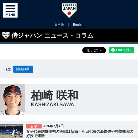
日本語
｜
English
侍ジャパン ニュース・コラム
Tag:
柏崎咲和
柏崎 咲和
KASHIZAKI SAWA
2026年7月4日
女子代表結成後初の実戦は新婚・和田七海の豪快弾や柏﨑咲和の
好投で連勝