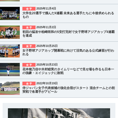
2025年11月4日
大学生20選手で掴んだ4連覇 未来ある選手たちに今後求められる
もの
2025年11月2日
初回の猛攻や柏崎咲和の5安打完封で女子野球アジアカップ4連覇
を達成
2025年10月25日
女子野球アジアカップ開幕戦に向けて活気のある公式練習が行わ
れる
2025年10月23日
花本穂乃佳や木村睦実のタイムリーなどで見せ場を作るも日本一
の強豪・エイジェックに敗戦
2022年10月19日
侍ジャパン女子代表候補の強化合宿がスタート 混合チームとの初
実戦で各選手がアピール