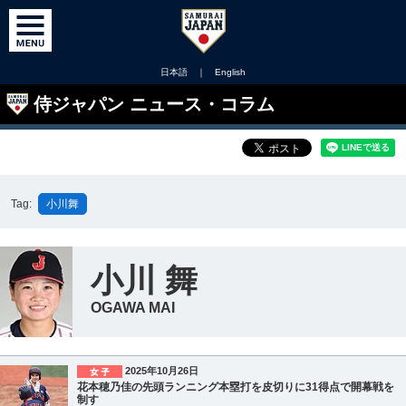
日本語
｜
English
侍ジャパン ニュース・コラム
Tag:
小川舞
小川 舞
OGAWA MAI
2025年10月26日
花本穂乃佳の先頭ランニング本塁打を皮切りに31得点で開幕戦を
制す