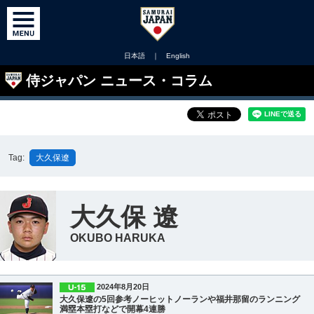
日本語
｜
English
侍ジャパン ニュース・コラム
Tag:
大久保遼
大久保 遼
OKUBO HARUKA
2024年8月20日
大久保遼の5回参考ノーヒットノーランや福井那留のランニング
満塁本塁打などで開幕4連勝