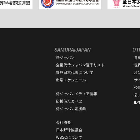
SAMURAIJAPAN
OT
侍ジャパン
育
ム
全世代侍ジャパン選手リスト
世
野球日本代表について
オ
出場スケジュール
サ
公式
侍ジャパンメディア情報
公
応援侍たまベヱ
I
侍ジャパン応援曲
会社概要
日本野球協議会
WBSCについて