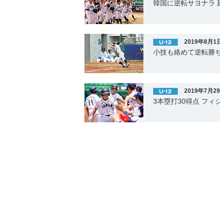
韓国に逆転サヨナラ
2019年8月1
小技も絡めて逆転勝
2019年7月2
3本塁打30得点 フ