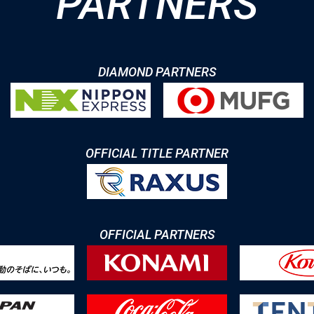
PARTNERS
DIAMOND PARTNERS
OFFICIAL TITLE PARTNER
OFFICIAL PARTNERS