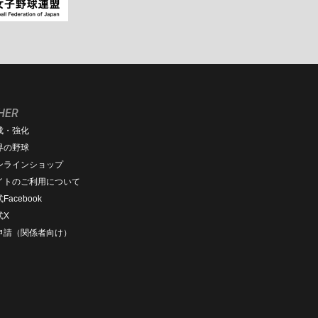
HER
成・強化
界の野球
ンラインショップ
イトのご利用について
Facebook
式X
D申請（関係者向け）