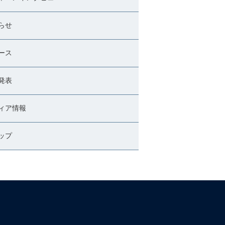
らせ
ース
発表
ィア情報
ップ