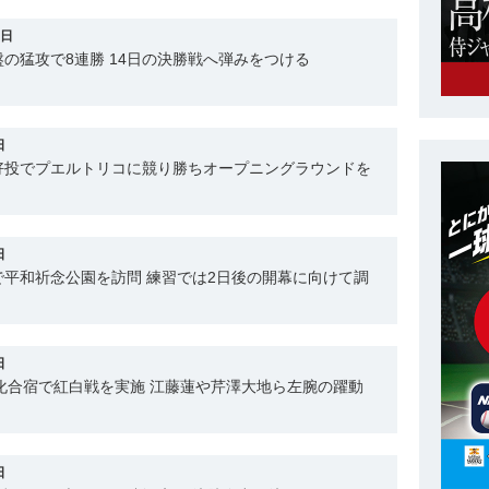
3日
の猛攻で8連勝 14日の決勝戦へ弾みをつける
日
好投でプエルトリコに競り勝ちオープニングラウンドを
日
平和祈念公園を訪問 練習では2日後の開幕に向けて調
日
強化合宿で紅白戦を実施 江藤蓮や芹澤大地ら左腕の躍動
日