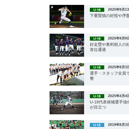
2025年9月1
下重賢慎の好投や序盤
2025年9月9
好走塁や奥村頼人の
首位通過
2025年9月3
選手・スタッフ全員で
整
2025年4月4
U-18代表候補選手
が目立つ
2019年8月3