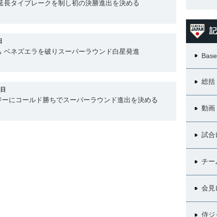
 延長タイブレークを制し初の決勝進出を決める
記
日
ち ベネズエラを破りスーパーラウンド白星発進
Base
総括
9日
ィジーにコールド勝ちでスーパーラウンド進出を決める
動画
試合
チー
会見
侍ジ