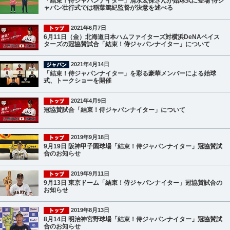
「結束！侍ジャパンナイター」清水宏保さんが始球式に登場 侍ジ
ャパン壮行式では稲葉篤紀監督が決意を述べる
2021年6月7日
6月11日（金）北海道日本ハムファイターズ対横浜DeNAベイス
ターズの冠協賛試合「結束！侍ジャパンナイター」について
2021年4月14日
「結束！侍ジャパンナイター」を彩る豪華メンバーによる始球
式、トークショーを開催
2021年4月9日
冠協賛試合「結束！侍ジャパンナイター」について
2019年9月18日
9月19日 阪神甲子園球場「結束！侍ジャパンナイター」冠協賛試
合のお知らせ
2019年9月11日
9月13日 東京ドーム「結束！侍ジャパンナイター」冠協賛試合の
お知らせ
2019年8月13日
8月14日 明治神宮野球場「結束！侍ジャパンナイター」冠協賛試
合のお知らせ