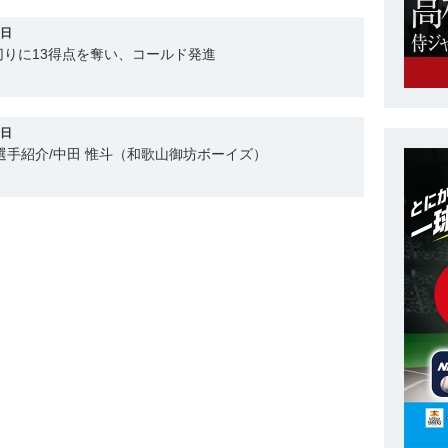
9日
りに13得点を奪い、コールド発進
8日
表選手紹介/中田 惟斗（和歌山御坊ボーイズ）