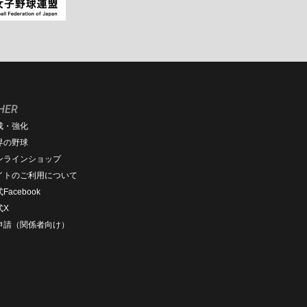
HER
成・強化
界の野球
ンラインショップ
イトのご利用について
Facebook
式X
D申請（関係者向け）