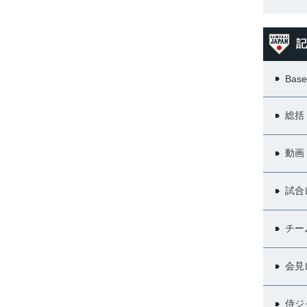
記
Base
総括
動画
試合
チー
会見
侍ジ