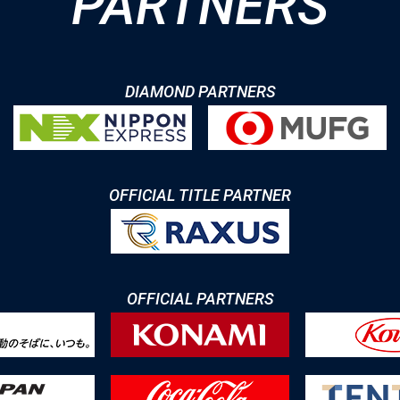
PARTNERS
DIAMOND PARTNERS
OFFICIAL TITLE PARTNER
OFFICIAL PARTNERS