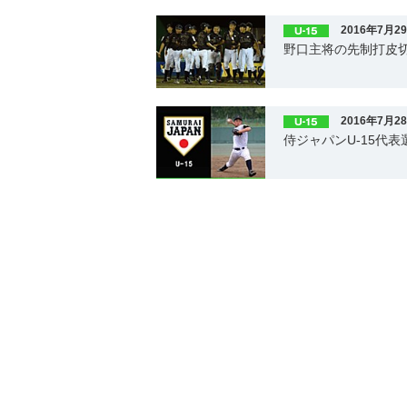
2016年7月2
野口主将の先制打皮切
2016年7月2
侍ジャパンU-15代