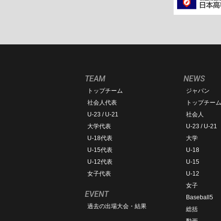
TEAM
NEWS
トップチーム
ジャパン
社会人代表
トップチー
U-23 / U-21
社会人
大学代表
U-23 / U-21
U-18代表
大学
U-15代表
U-18
U-12代表
U-15
女子代表
U-12
女子
EVENT
Baseball5
過去の出場大会・結果
総括