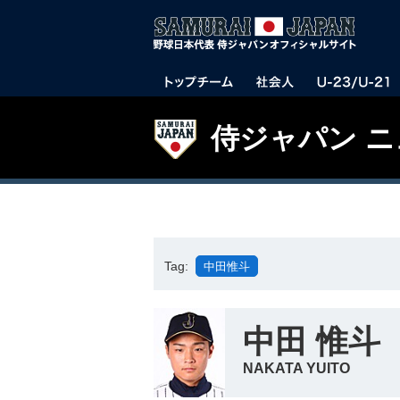
侍ジャパン 
Tag:
中田惟斗
中田 惟斗
NAKATA YUITO