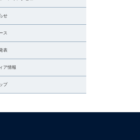
らせ
ース
発表
ィア情報
ップ