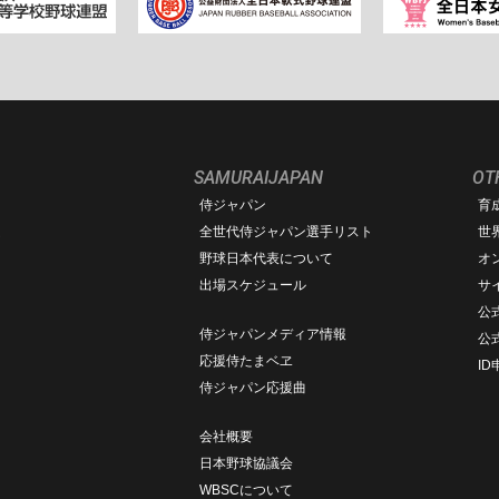
SAMURAIJAPAN
OT
侍ジャパン
育
ム
全世代侍ジャパン選手リスト
世
野球日本代表について
オ
出場スケジュール
サ
公式
侍ジャパンメディア情報
公
応援侍たまベヱ
I
侍ジャパン応援曲
会社概要
日本野球協議会
WBSCについて