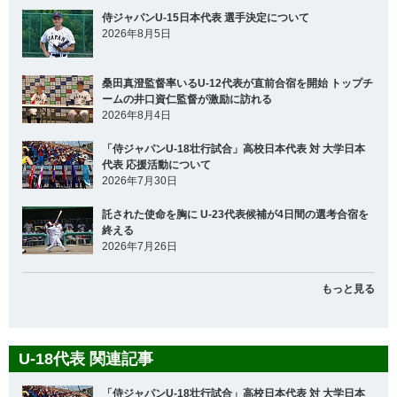
侍ジャパンU-15日本代表 選手決定について
2026年8月5日
桑田真澄監督率いるU-12代表が直前合宿を開始 トップチ
ームの井口資仁監督が激励に訪れる
2026年8月4日
「侍ジャパンU-18壮行試合」高校日本代表 対 大学日本
代表 応援活動について
2026年7月30日
託された使命を胸に U-23代表候補が4日間の選考合宿を
終える
2026年7月26日
もっと見る
U-18代表 関連記事
「侍ジャパンU-18壮行試合」高校日本代表 対 大学日本