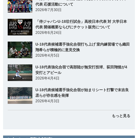
代表 応援活動について
2026年7月30日
「侍ジャパンU-18壮行試合」高校日本代表 対 大学日本
代表 開催概要ならびにチケット販売について
2026年6月24日
U-18代表候補選手強化合宿打ち上げ 室内練習場でも織田
翔希らが積極的に意見交換
2026年4月5日
U-18代表強化合宿で高部陸が無安打投球、荻田翔惺が4
安打とアピール
2026年4月4日
U-18代表候補選手強化合宿が始まりシート打撃で末吉良
丞らが存在感を発揮
2026年4月3日
もっと見る