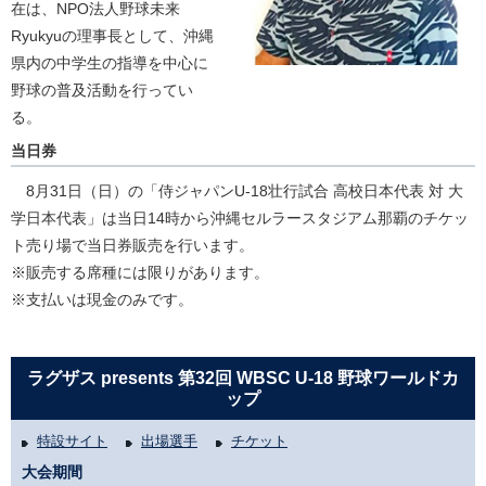
在は、NPO法人野球未来
Ryukyuの理事長として、沖縄
県内の中学生の指導を中心に
野球の普及活動を行ってい
る。
当日券
8月31日（日）の「侍ジャパンU-18壮行試合 高校日本代表 対 大
学日本代表」は当日14時から沖縄セルラースタジアム那覇のチケッ
ト売り場で当日券販売を行います。
※販売する席種には限りがあります。
※支払いは現金のみです。
ラグザス presents 第32回 WBSC U-18 野球ワールドカ
ップ
特設サイト
出場選手
チケット
大会期間