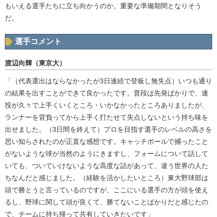
もいえる選手たちに立ち向かうのか。重要な準備期間となりそう
だ。
選手コメント
渡辺向輝（東京大）
「（代表選出はならなかったが3日連続で登板し無失点）いつも通り
の結果を出すことができて良かったです。普段は先発ばかりで、連
投が久々で上手くいくところ・いかなかったところありましたが、
ランナーを背負ってから上手く打たせて失点しないという持ち味を
出せました。（3日間を終えて）プロを目指す選手のレベルの高さを
思い知らされたのが正直な感想です。キャッチボールで捕ったこと
がないような球が当然のようにきますし、フォームについて話して
いても、ついていけないような高度な話があって、違う世界の人た
ちなんだと感じました。（経験を活かしたいところ）東大野球部は
頭で勝とうと言っているのですが、ここにいる選手の方が頭を使え
るし、野球に関して頭が良くて、勝てないことばかりだと感じたの
で、チームに持ち帰って共有していきたいです」