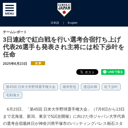
日本語
｜
English
チームレポート
3日連続で紅白戦を行い選考合宿打ち上げ
代表26選手も発表され主将には松下歩叶を
任命
2025年6月23日
第45回 日米大学野球選手権大会
堀井哲也
渡辺向輝
松下歩叶
毛利海大
6月23日、「第45回 日米大学野球選手権大会」（7月8日から13日
まで北海道、新潟、東京で5試合開催）に向けた侍ジャパン大学代表
の選考合宿最終日が神奈川県平塚市のバッティングパレス相石スタ