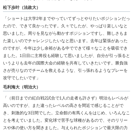
松下歩叶（法政大）
「ショートは大学2年までやっていてずっとやりたいポジションだっ
たので、できて良かったです。久々でしたが、やっぱり楽しいなと
思いました。周りを見ながら動かすポジションですし、難しさもま
た楽しいのでチャレンジしたいなと思います。去年は緊張があった
のですが、今年は少し余裕がある中でできて様々なことを吸収でき
ました。1日目に主将役も経験して思いましたが、自分が引っ張ると
いうよりも去年の国際大会の経験を共有していきたいです。勝負強
さが売りなのでチームを救えるような、引っ張れるようなプレーを
攻守でしたいです」
毛利海大（明治大）
「（前日までの紅白戦2試合で1人の走者も許さず）明治もレベルが
高いのですが、また違ったレベルの高さを間近で感じることがで
き、刺激的な3日間でした。立命館の有馬くんをはじめ、いろんなこ
とを考えていました。変化球で苦手な球種があるので、そのリリー
スや体の使い方を聞きました。与えられたポジションで最大限の力