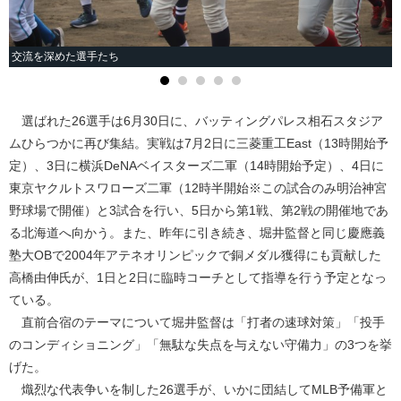
交流を深めた選手たち
選ばれた26選手は6月30日に、バッティングパレス相石スタジア
ムひらつかに再び集結。実戦は7月2日に三菱重工East（13時開始予
定）、3日に横浜DeNAベイスターズ二軍（14時開始予定）、4日に
東京ヤクルトスワローズ二軍（12時半開始※この試合のみ明治神宮
野球場で開催）と3試合を行い、5日から第1戦、第2戦の開催地であ
る北海道へ向かう。また、昨年に引き続き、堀井監督と同じ慶應義
塾大OBで2004年アテネオリンピックで銅メダル獲得にも貢献した
高橋由伸氏が、1日と2日に臨時コーチとして指導を行う予定となっ
ている。
直前合宿のテーマについて堀井監督は「打者の速球対策」「投手
のコンディショニング」「無駄な失点を与えない守備力」の3つを挙
げた。
熾烈な代表争いを制した26選手が、いかに団結してMLB予備軍と