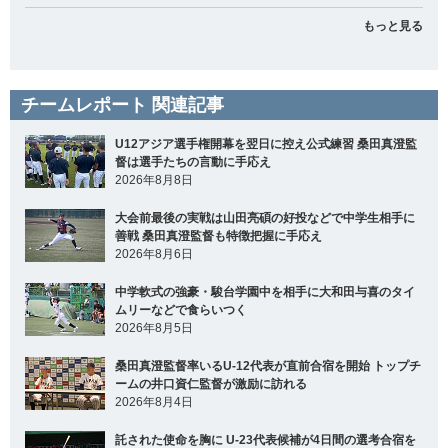
もっと見る
チームレポート 関連記事
U12アジア選手権開幕を翌日に控え公式練習 桑田真澄監
督は選手たちの言動に手応え
2026年8月8日
大会前最後の実戦は山田亮碩の好投などで中学生相手に
善戦 桑田真澄監督も特徴把握に手応え
2026年8月6日
中学軟式の強豪・駿台学園中を相手に大和田与喜のタイ
ムリーなどで食らいつく
2026年8月5日
桑田真澄監督率いるU-12代表が直前合宿を開始 トップチ
ームの井口資仁監督が激励に訪れる
2026年8月4日
託された使命を胸に U-23代表候補が4日間の選考合宿を