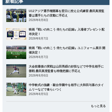
新着記事
U12アジア選手権開幕を翌日に控え公式練習 桑田真澄監
督は選手たちの言動に手応え
2026年8月8日
映画『戦いの向こう 侍たちの記録』入場者プレゼント配
布決定！
2026年8月7日
映画『戦いの向こう 侍たちの記録』ユニフォーム展示 開
催決定！
2026年8月7日
大会前最後の実戦は山田亮碩の好投などで中学生相手に
善戦 桑田真澄監督も特徴把握に手応え
2026年8月6日
中学軟式の強豪・駿台学園中を相手に大和田与喜のタイ
ムリーなどで食らいつく
2026年8月5日
もっと見る