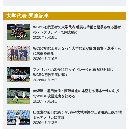
大学代表 関連記事
WCBC初代王者の大学代表 着実な準備と継承される勝者
のメンタリティーで栄光続く
2026年7月18日
WCBC初代王者となった大学代表が帰国 監督・選手とも
に感謝を語る
2026年7月16日
アメリカとの延長11回タイブレークの総力戦を制し
WCBC初代王座に輝く
2026年7月15日
赤堀颯・黒田義信・西野啓也の本塁打や藤本士生の好投
でWCBC決勝進出を決める
2026年7月14日
山里宝の前日に続く2打点や大城海翔の三者連続三振で粘
るもアメリカに惜敗
2026年7月13日