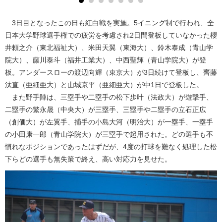
3日目となったこの日も紅白戦を実施。5イニング制で行われ、全
日本大学野球選手権での疲労を考慮され2日間登板していなかった櫻
井頼之介（東北福祉大）、米田天翼（東海大）、鈴木泰成（青山学
院大）、藤川泰斗（福井工業大）、中西聖輝（青山学院大）が登
板。アンダースローの渡辺向輝（東京大）が3日続けて登板し、齊藤
汰直（亜細亜大）と山城京平（亜細亜大）が中1日で登板した。
また野手陣は、三塁手や二塁手の松下歩叶（法政大）が遊撃手、
二塁手の繁永晟（中央大）が三塁手、三塁手や二塁手の立石正広
（創価大）が左翼手、捕手の小島大河（明治大）が一塁手、一塁手
の小田康一郎（青山学院大）が三塁手で起用された。どの選手も不
慣れなポジションであったはずだが、4度の打球を難なく処理した松
下らどの選手も無失策で終え、高い対応力を見せた。