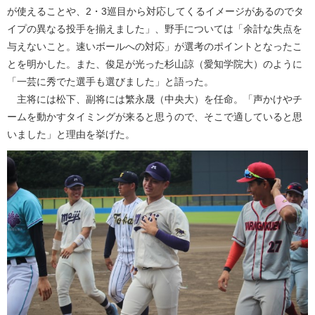
が使えることや、2・3巡目から対応してくるイメージがあるのでタ
イプの異なる投手を揃えました」、野手については「余計な失点を
与えないこと。速いボールへの対応」が選考のポイントとなったこ
とを明かした。また、俊足が光った杉山諒（愛知学院大）のように
「一芸に秀でた選手も選びました」と語った。
主将には松下、副将には繁永晟（中央大）を任命。「声かけやチ
ームを動かすタイミングが来ると思うので、そこで適していると思
いました」と理由を挙げた。