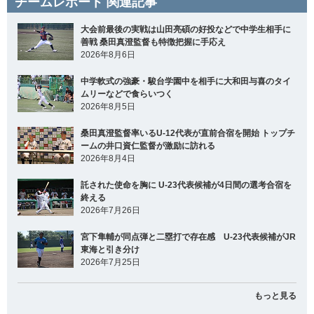
チームレポート 関連記事
大会前最後の実戦は山田亮碩の好投などで中学生相手に
善戦 桑田真澄監督も特徴把握に手応え
2026年8月6日
中学軟式の強豪・駿台学園中を相手に大和田与喜のタイ
ムリーなどで食らいつく
2026年8月5日
桑田真澄監督率いるU-12代表が直前合宿を開始 トップチ
ームの井口資仁監督が激励に訪れる
2026年8月4日
託された使命を胸に U-23代表候補が4日間の選考合宿を
終える
2026年7月26日
宮下隼輔が同点弾と二塁打で存在感 U-23代表候補がJR
東海と引き分け
2026年7月25日
もっと見る