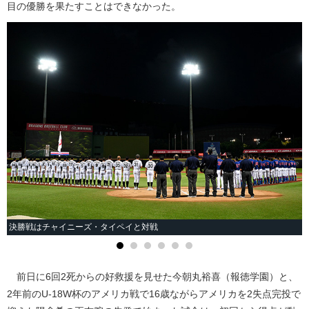
目の優勝を果たすことはできなかった。
決勝戦はチャイニーズ・タイペイと対戦
前日に6回2死からの好救援を見せた今朝丸裕喜（報徳学園）と、
2年前のU-18W杯のアメリカ戦で16歳ながらアメリカを2失点完投で