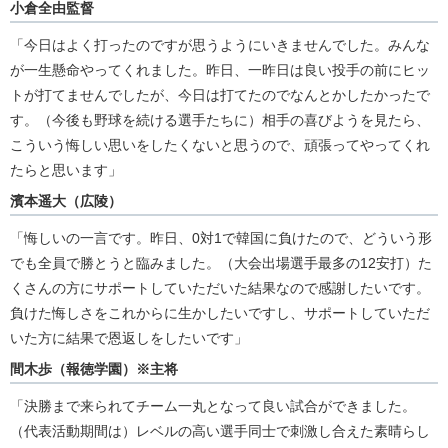
小倉全由監督
「今日はよく打ったのですが思うようにいきませんでした。みんな
が一生懸命やってくれました。昨日、一昨日は良い投手の前にヒッ
トが打てませんでしたが、今日は打てたのでなんとかしたかったで
す。（今後も野球を続ける選手たちに）相手の喜びようを見たら、
こういう悔しい思いをしたくないと思うので、頑張ってやってくれ
たらと思います」
濱本遥大（広陵）
「悔しいの一言です。昨日、0対1で韓国に負けたので、どういう形
でも全員で勝とうと臨みました。（大会出場選手最多の12安打）た
くさんの方にサポートしていただいた結果なので感謝したいです。
負けた悔しさをこれからに生かしたいですし、サポートしていただ
いた方に結果で恩返しをしたいです」
間木歩（報徳学園）※主将
「決勝まで来られてチーム一丸となって良い試合ができました。
（代表活動期間は）レベルの高い選手同士で刺激し合えた素晴らし