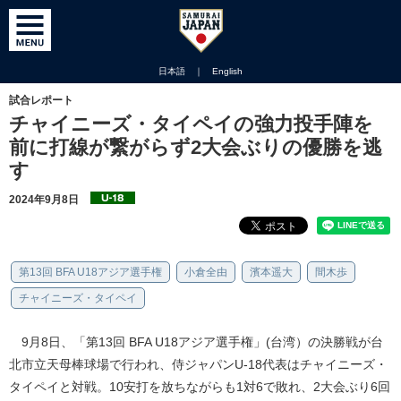
日本語
｜
English
試合レポート
チャイニーズ・タイペイの強力投手陣を
前に打線が繋がらず2大会ぶりの優勝を逃
す
2024年9月8日
第13回 BFA U18アジア選手権
小倉全由
濱本遥大
間木歩
チャイニーズ・タイペイ
9月8日、「第13回 BFA U18アジア選手権」(台湾）の決勝戦が台
北市立天母棒球場で行われ、侍ジャパンU-18代表はチャイニーズ・
タイペイと対戦。10安打を放ちながらも1対6で敗れ、2大会ぶり6回