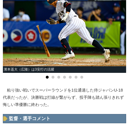
濱本遥大（広陵）は3安打の活躍
粘り強い戦いでスーパーラウンドを1位通過した侍ジャパンU-18
代表だったが、決勝戦は打線が繋がらず、投手陣も踏ん張りきれず
悔しい準優勝に終わった。
監督・選手コメント