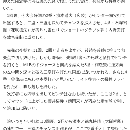
抑えた陽念希の両右腕の先発で始まった試合は、初回から得点が動
いた。
1回裏、今大会好調の2番・濱本遥大（広陵）がセンター前安打で
出塁すると、二盗・三盗を決めてチャンスを拡大させ、4番・石塚裕
惺（花咲徳栄）が痛烈な当たりでショートのグラブを弾く内野安打
を放ち先制に成功した。
先発の今朝丸は1回、2回と走者を出すが、後続を冷静に抑えて無
失点で切り抜けた。しかし3回表、先頭打者への死球と犠打でピンチ
を招くと、MLBのドジャースと契約を結んだ3番・柯敬賢に逆方向
の左中間を深々と破る三塁打を打たれ同点に追いつかれる。さらに4
番・曾偉喆にあわや本塁打かと思われたライト後方への犠牲フライ
を打たれ、勝ち越しを許した。
次打者にも四球を出してピンチはなおも続いたが、ここは2番手と
してマウンドに上がった櫻井椿稀（鶴岡東）が巧みな牽制球で刺し
て追加点は防いだ。
追いつきたい打線は3回裏、2死から濱本と徳丸快晴（大阪桐蔭）
の連打で一、三塁のチャンスを作るが、ここで2番手として登板した