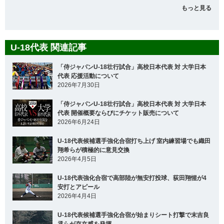
もっと見る
U-18代表 関連記事
「侍ジャパンU-18壮行試合」高校日本代表 対 大学日本
代表 応援活動について
2026年7月30日
「侍ジャパンU-18壮行試合」高校日本代表 対 大学日本
代表 開催概要ならびにチケット販売について
2026年6月24日
U-18代表候補選手強化合宿打ち上げ 室内練習場でも織田
翔希らが積極的に意見交換
2026年4月5日
U-18代表強化合宿で高部陸が無安打投球、荻田翔惺が4
安打とアピール
2026年4月4日
U-18代表候補選手強化合宿が始まりシート打撃で末吉良