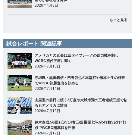
丞らが存在感を発揮
2026年4月3日
もっと見る
試合レポート 関連記事
アメリカとの延長11回タイブレークの総力戦を制し
WCBC初代王座に輝く
2026年7月15日
赤堀颯・黒田義信・西野啓也の本塁打や藤本士生の好投
でWCBC決勝進出を決める
2026年7月14日
山里宝の前日に続く2打点や大城海翔の三者連続三振で粘
るもアメリカに惜敗
2026年7月13日
鈴木泰成が6回1安打14奪三振 榊原七斗が5打数5安打4打
点でWCBC開幕戦を圧勝
2026年7月12日