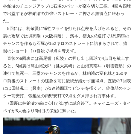
林鉑濬のチェンジアップに石塚のバットが空を切り三振。4回も四球
で出塁するが林鉑濬の力強いストレートに押され無得点に終わっ
た。
5回には、柯敬賢に犠牲フライを打たれ点差を広げられると、その
裏の攻撃では境亮陽（大阪桐蔭）、濱本、徳丸の3連打で1死満塁の
チャンスを作るも石塚が152キロのストレートに詰まらされて、痛
恨のショートゴロ併殺で得点を奪えず。
直後の6回表には髙尾響（広陵）の押し出し四球で4点目を献上す
ると、6回裏は髙山裕次郎（健大高崎）と山畑真南斗（明徳義塾）の
連打で無死一、三塁のチャンスを作るが、林鉑濬の変化球と150キ
ロ前後のストレートの緩急を前に後続が続かず無得点。直後の7回表
には田崎颯士（興南）が3連続四球でピンチを招くと、曾偉喆のセン
ター前安打、張趙紘の内野安打で2点をダメ押され万事休す。
7回裏は林鉑濬の前に安打が出ずに試合終了。チャイニーズ・タイ
ペイが6大会ぶり3回目の栄冠に輝いた。