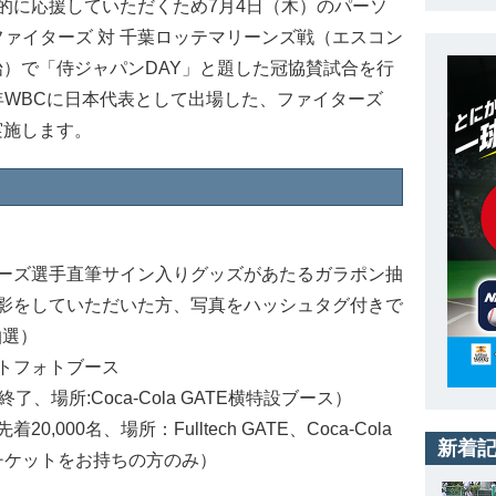
に応援していただくため7月4日（木）のパーソ
ファイターズ 対 千葉ロッテマリーンズ戦（エスコン
開始）で「侍ジャパンDAY」と題した冠協賛試合を行
9年WBCに日本代表として出場した、ファイターズ
実施します。
ーズ選手直筆サイン入りグッズがあたるガラポン抽
影をしていただいた方、写真をハッシュタグ付きで
抽選）
トフォトブース
、場所:Coca-Cola GATE横特設ブース）
00名、場所：Fulltech GATE、Coca-Cola
新着
観戦チケットをお持ちの方のみ）