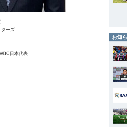
ズ
イターズ
お知ら
回WBC日本代表