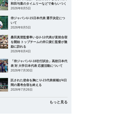
和田与喜のタイムリーなどで食らいつく
2026年8月5日
侍ジャパンU-15日本代表 選手決定につ
いて
2026年8月5日
桑田真澄監督率いるU-12代表が直前合宿
を開始 トップチームの井口資仁監督が激
励に訪れる
2026年8月4日
「侍ジャパンU-18壮行試合」高校日本代
表 対 大学日本代表 応援活動について
2026年7月30日
託された使命を胸に U-23代表候補が4日
間の選考合宿を終える
2026年7月26日
もっと見る