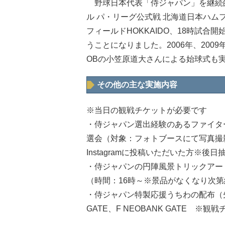
野球日本代表「侍ジャパン」を継続的
ル パ・リーグ公式戦 北海道日本ハム
フィールドHOKKAIDO、18時試合
うことになりました。2006年、200
OBの小笠原道大さんによる始球式も
その他の主な実施内容
※当日の観戦チケットが必要です
・侍ジャパン選出経験のあるファイタ
選会（対象：フォトブースにて写真撮
Instagramに投稿いただいた方※後日
・侍ジャパンの円陣風景トリックアー
（時間：16時～※景品がなくなり次第終了
・侍ジャパン特製応援うちわの配布（先着20,0
GATE、F NEOBANK GATE ※