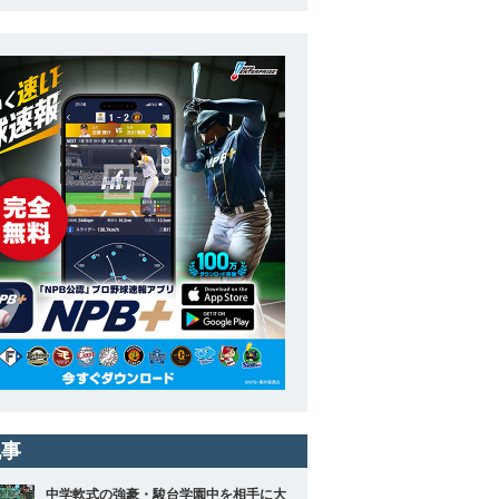
記事
中学軟式の強豪・駿台学園中を相手に大