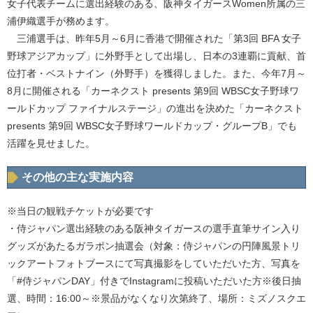
女子代表チームに選出経験のある、阪神タイガースWomen所属の三
浦伊織選手が務めます。
三浦選手は、昨年5月～6月に香港で開催された「第3回 BFA 女子
野球アジアカップ」に外野手として出場し、日本の3連覇に貢献、首
位打者・ベストナイン（外野手）を獲得しました。また、今年7月～
8月に開催される「カーネクスト presents 第9回 WBSC女子野球ワ
ールドカップ ファイナルステージ」の進出を決めた「カーネクスト
presents 第9回 WBSC女子野球ワールドカップ・グループB」でも
活躍を見せました。
その他の主な実施内容
※当日の観戦チケットが必要です
・侍ジャパン選出経験のある阪神タイガースの選手直筆サイン入り
グッズがあたるガラポン抽選会（対象：侍ジャパンの円陣風景トリ
ックアートフォトブースにて写真撮影をしていただいた方、写真を
「#侍ジャパンDAY」付きでInstagramに投稿いただいた方※後日抽
選、時間：16:00～※景品がなくなり次第終了、場所：ミズノスクエ