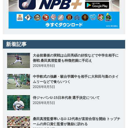
新着記事
大会前最後の実戦は山田亮碩の好投などで中学生相手に
善戦 桑田真澄監督も特徴把握に手応え
2026年8月6日
中学軟式の強豪・駿台学園中を相手に大和田与喜のタイ
ムリーなどで食らいつく
2026年8月5日
侍ジャパンU-15日本代表 選手決定について
2026年8月5日
桑田真澄監督率いるU-12代表が直前合宿を開始 トップチ
ームの井口資仁監督が激励に訪れる