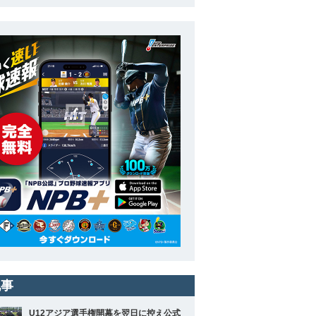
記事
U12アジア選手権開幕を翌日に控え公式