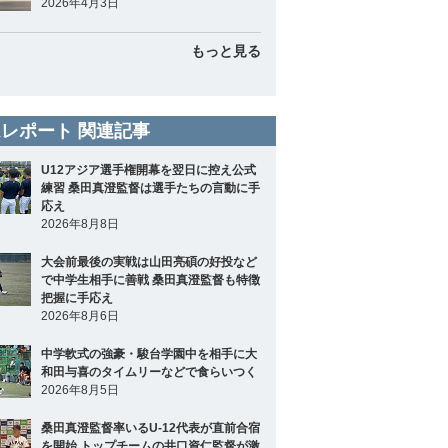
2026年4月3日
もっと見る
レポート 関連記事
U12アジア選手権開幕を翌日に控え公式
練習 桑田真澄監督は選手たちの言動に手
応え
2026年8月8日
大会前最後の実戦は山田亮碩の好投など
で中学生相手に善戦 桑田真澄監督も特徴
把握に手応え
2026年8月6日
中学軟式の強豪・駿台学園中を相手に大
和田与喜のタイムリーなどで食らいつく
2026年8月5日
桑田真澄監督率いるU-12代表が直前合宿
を開始 トップチームの井口資仁監督が激