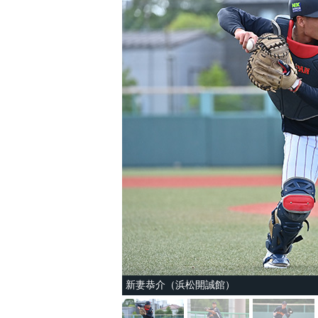
新妻恭介（浜松開誠館）