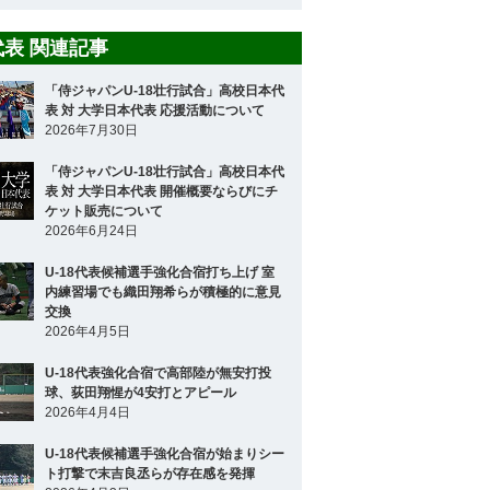
8代表 関連記事
「侍ジャパンU-18壮行試合」高校日本代
表 対 大学日本代表 応援活動について
2026年7月30日
「侍ジャパンU-18壮行試合」高校日本代
表 対 大学日本代表 開催概要ならびにチ
ケット販売について
2026年6月24日
U-18代表候補選手強化合宿打ち上げ 室
内練習場でも織田翔希らが積極的に意見
交換
2026年4月5日
U-18代表強化合宿で高部陸が無安打投
球、荻田翔惺が4安打とアピール
2026年4月4日
U-18代表候補選手強化合宿が始まりシー
ト打撃で末吉良丞らが存在感を発揮