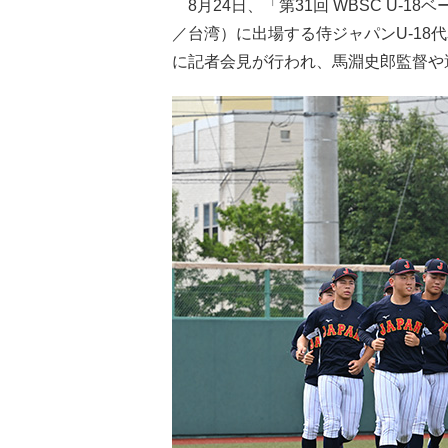
8月24日、「第31回 WBSC U-1
／台湾）に出場する侍ジャパンU-18
に記者会見が行われ、馬淵史郎監督や