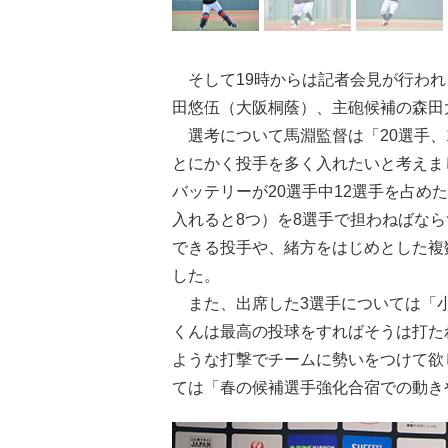
そして19時からは記者会見が行われ
田悠伍（大阪桐蔭）、主砲候補の森田
選考について馬淵監督は「20選手、
とにかく投手を多く入れたいと考えま
バッテリーが20選手中12選手を占め
入れると8つ）を8選手で担わねばな
できる投手や、緒方をはじめとした複
した。
また、出席した3選手については「小
くんは最高の投球をすればそうは打た
ような打撃でチームに勢いをつけて欲
ては「春の候補選手強化合宿での動き