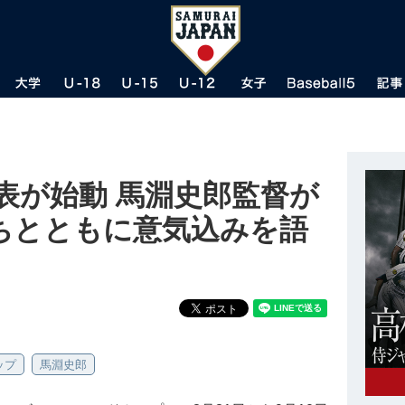
代表が始動 馬淵史郎監督が
ちとともに意気込みを語
ップ
馬淵史郎