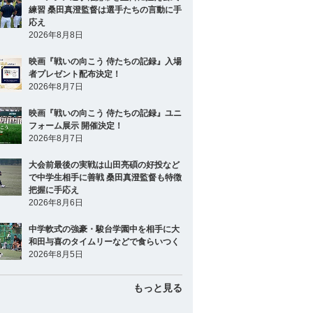
練習 桑田真澄監督は選手たちの言動に手
応え
2026年8月8日
映画『戦いの向こう 侍たちの記録』入場
者プレゼント配布決定！
2026年8月7日
映画『戦いの向こう 侍たちの記録』ユニ
フォーム展示 開催決定！
2026年8月7日
大会前最後の実戦は山田亮碩の好投など
で中学生相手に善戦 桑田真澄監督も特徴
把握に手応え
2026年8月6日
中学軟式の強豪・駿台学園中を相手に大
和田与喜のタイムリーなどで食らいつく
2026年8月5日
もっと見る