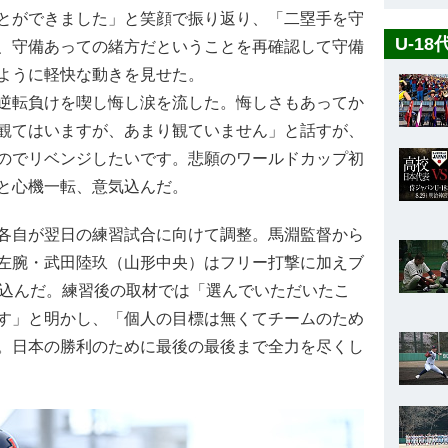
とができました」と笑顔で振り返り、「二塁手を守
U-1
、守備あっての緒方だということを再確認して守備
ように軽快な動きを見せた。
逆転負けを喫し悔し涙を流した。悔しさもあってか
観てはいますが、あまり観ていません」と話すが、
のでリベンジしたいです。悲願のワールドカップ初
と心機一転、意気込んだ。
各自が翌日の練習試合に向けて調整。馬淵監督から
左腕・武田陸玖（山形中央）はフリー打撃に加えブ
げ込んだ。練習後の取材では「選んでいただいたこ
す」と明かし、「個人の目標は無くてチームのため
。日本の勝利のために最後の最後まで全力を尽くし