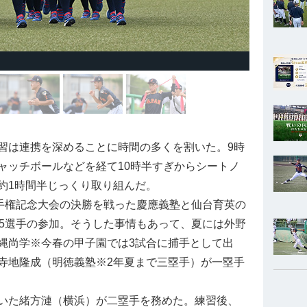
は連携を深めることに時間の多くを割いた。9時
ャッチボールなどを経て10時半すぎからシートノ
約1時間半じっくり取り組んだ。
手権記念大会の決勝を戦った慶應義塾と仙台育英の
15選手の参加。そうした事情もあって、夏には外野
縄尚学※今春の甲子園では3試合に捕手として出
寺地隆成（明徳義塾※2年夏まで三塁手）が一塁手
いた緒方漣（横浜）が二塁手を務めた。練習後、