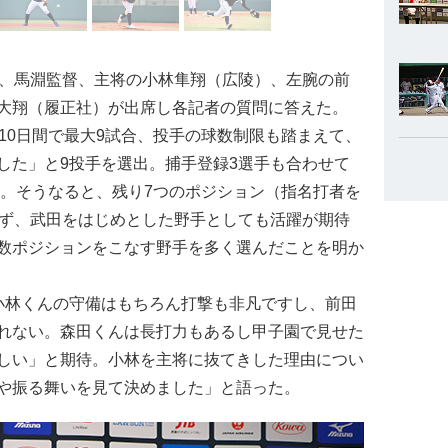
、馬淵監督、主将の小林隼翔（広陵）、左腕の前
大翔（履正社）が出席し各記者の質問に答えた。
10日間で最大9試合、投手の球数制限も踏まえて、
した」と9投手を選出。捕手登録3選手も合わせて
た。そうなると、残り7つのポジション（指名打者を
らず、武田をはじめとした野手としても活躍が期待
数ポジションをこなす野手を多く選んだことを明か
林くんの守備はもちろん打撃も非凡ですし、前田
れない。森田くんは長打力もあるし甲子園で見せた
しい」と期待。小林を主将に抜てきした理由につい
や振る舞いを見て決めました」と語った。