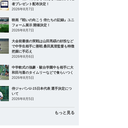
者プレゼント配布決定！
2026年8月7日
映画『戦いの向こう 侍たちの記録』ユニ
フォーム展示 開催決定！
2026年8月7日
大会前最後の実戦は山田亮碩の好投など
で中学生相手に善戦 桑田真澄監督も特徴
把握に手応え
2026年8月6日
中学軟式の強豪・駿台学園中を相手に大
和田与喜のタイムリーなどで食らいつく
2026年8月5日
侍ジャパンU-15日本代表 選手決定につ
いて
2026年8月5日
もっと見る