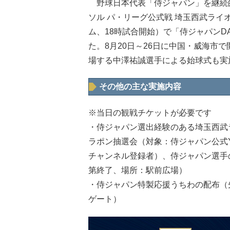
野球日本代表「侍ジャパン」を継続的
ソル パ・リーグ公式戦 埼玉西武ライ
ム、18時試合開始）で「侍ジャパンD
た。8月20日～26日に中国・威海市で開
場する中澤祐誠選手による始球式も実
その他の主な実施内容
※当日の観戦チケットが必要です
・侍ジャパン選出経験のある埼玉西武
ラポン抽選会（対象：侍ジャパン公式Yo
チャンネル登録者）、侍ジャパン選手の
第終了、場所：駅前広場）
・侍ジャパン特製応援うちわの配布（先
ゲート）