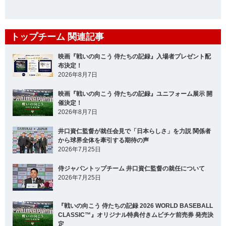
トップチーム 関連記事
映画『戦いの向こう 侍たちの記録』入場者プレゼント配
布決定！
2026年8月7日
映画『戦いの向こう 侍たちの記録』ユニフォーム展示 開
催決定！
2026年8月7日
井口資仁監督が就任会見で「日本らしさ」を力説 関係者
から球界全体を牽引する期待の声
2026年7月25日
侍ジャパントップチーム 井口資仁監督の就任について
2026年7月25日
『戦いの向こう 侍たちの記録 2026 WORLD BASEBALL
CLASSIC™』オリジナル特典付きムビチケ前売券 発売決
定