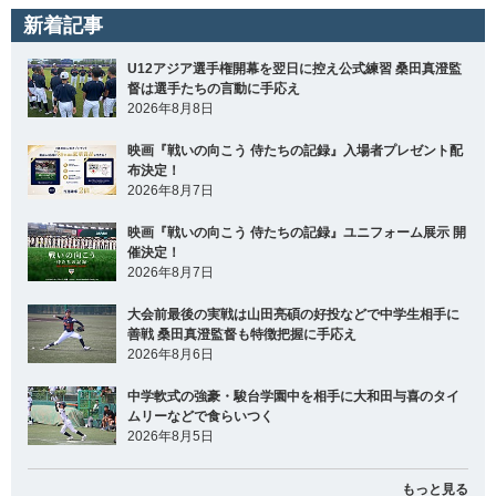
新着記事
U12アジア選手権開幕を翌日に控え公式練習 桑田真澄監
督は選手たちの言動に手応え
2026年8月8日
映画『戦いの向こう 侍たちの記録』入場者プレゼント配
布決定！
2026年8月7日
映画『戦いの向こう 侍たちの記録』ユニフォーム展示 開
催決定！
2026年8月7日
大会前最後の実戦は山田亮碩の好投などで中学生相手に
善戦 桑田真澄監督も特徴把握に手応え
2026年8月6日
中学軟式の強豪・駿台学園中を相手に大和田与喜のタイ
ムリーなどで食らいつく
2026年8月5日
もっと見る