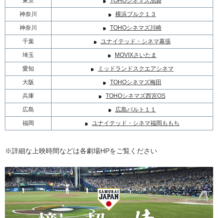
東京
TOHOシネマズ池袋
神奈川
横浜ブルク１３
神奈川
TOHOシネマズ川崎
千葉
ユナイテッド・シネマ幕張
埼玉
MOVIXさいたま
愛知
ミッドランドスクエアシネマ
大阪
TOHOシネマズ梅田
兵庫
TOHOシネマズ西宮OS
広島
広島バルト１１
福岡
ユナイテッド・シネマ福岡ももち
※詳細な上映時間などは各劇場HPをご覧ください