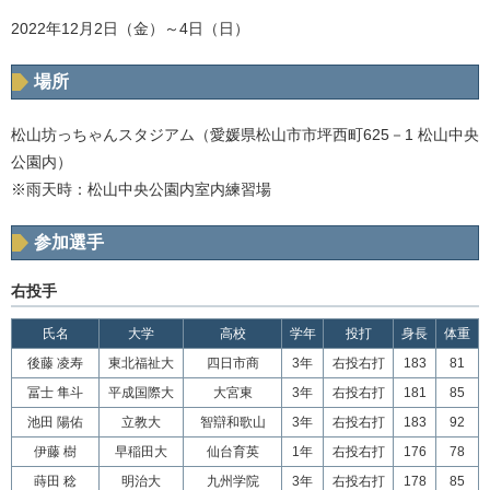
2022年12月2日（金）～4日（日）
場所
松山坊っちゃんスタジアム（愛媛県松山市市坪西町625－1 松山中央
公園内）
※雨天時：松山中央公園内室内練習場
参加選手
右投手
氏名
大学
高校
学年
投打
身長
体重
後藤 凌寿
東北福祉大
四日市商
3年
右投右打
183
81
冨士 隼斗
平成国際大
大宮東
3年
右投右打
181
85
池田 陽佑
立教大
智辯和歌山
3年
右投右打
183
92
伊藤 樹
早稲田大
仙台育英
1年
右投右打
176
78
蒔田 稔
明治大
九州学院
3年
右投右打
178
85