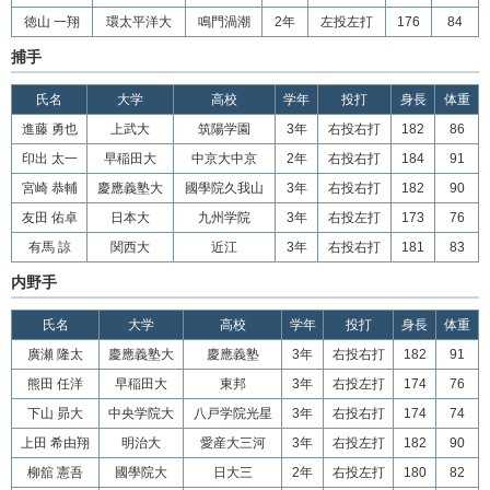
徳山 一翔
環太平洋大
鳴門渦潮
2年
左投左打
176
84
捕手
氏名
大学
高校
学年
投打
身長
体重
進藤 勇也
上武大
筑陽学園
3年
右投右打
182
86
印出 太一
早稲田大
中京大中京
2年
右投右打
184
91
宮崎 恭輔
慶應義塾大
國學院久我山
3年
右投右打
182
90
友田 佑卓
日本大
九州学院
3年
右投左打
173
76
有馬 諒
関西大
近江
3年
右投右打
181
83
内野手
氏名
大学
高校
学年
投打
身長
体重
廣瀬 隆太
慶應義塾大
慶應義塾
3年
右投右打
182
91
熊田 任洋
早稲田大
東邦
3年
右投左打
174
76
下山 昴大
中央学院大
八戸学院光星
3年
右投右打
174
74
上田 希由翔
明治大
愛産大三河
3年
右投左打
182
90
柳舘 憲吾
國學院大
日大三
2年
右投左打
180
82