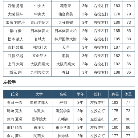
西舘 勇陽
中央大
花巻東
3年
右投右打
183
79
大栄 陽斗
中央大
仙台育英
3年
右投左打
178
79
常廣 羽也斗
青山学院大
大分舞鶴
3年
右投右打
180
73
箱山 優
日本体育大
日本体育大柏
2年
右投左打
185
85
松本 凌人
名城大
神戸国際大附
3年
右投右打
185
88
真野 凜風
同志社大
天理
3年
右投右打
187
84
谷脇 弘起
立命館大
那賀
3年
右投左打
182
84
上田 大河
大阪商業大
大阪商業大
3年
右投右打
182
86
坂元 創
九州共立大
春日
3年
右投右打
188
86
左投手
氏名
大学
高校
学年
投打
身長
体重
滝田 一希
星槎道都大
寿都
3年
左投左打
183
77
尾﨑 完太
法政大
滋賀学園
3年
左投左打
175
73
武内 夏暉
國學院大
八幡南
3年
左投左打
185
90
細野 晴希
東洋大
東亜学園
3年
左投左打
180
86
金丸 夢斗
関西大
神港橘
2年
左投左打
177
77