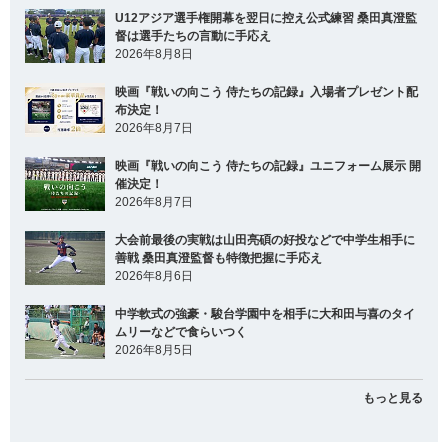
U12アジア選手権開幕を翌日に控え公式練習 桑田真澄監
督は選手たちの言動に手応え
2026年8月8日
映画『戦いの向こう 侍たちの記録』入場者プレゼント配
布決定！
2026年8月7日
映画『戦いの向こう 侍たちの記録』ユニフォーム展示 開
催決定！
2026年8月7日
大会前最後の実戦は山田亮碩の好投などで中学生相手に
善戦 桑田真澄監督も特徴把握に手応え
2026年8月6日
中学軟式の強豪・駿台学園中を相手に大和田与喜のタイ
ムリーなどで食らいつく
2026年8月5日
もっと見る