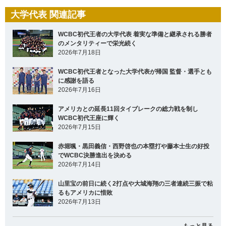
大学代表 関連記事
WCBC初代王者の大学代表 着実な準備と継承される勝者
のメンタリティーで栄光続く
2026年7月18日
WCBC初代王者となった大学代表が帰国 監督・選手とも
に感謝を語る
2026年7月16日
アメリカとの延長11回タイブレークの総力戦を制し
WCBC初代王座に輝く
2026年7月15日
赤堀颯・黒田義信・西野啓也の本塁打や藤本士生の好投
でWCBC決勝進出を決める
2026年7月14日
山里宝の前日に続く2打点や大城海翔の三者連続三振で粘
るもアメリカに惜敗
2026年7月13日