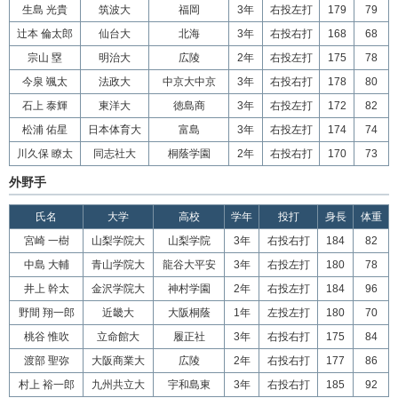
生島 光貴
筑波大
福岡
3年
右投左打
179
79
辻本 倫太郎
仙台大
北海
3年
右投右打
168
68
宗山 塁
明治大
広陵
2年
右投左打
175
78
今泉 颯太
法政大
中京大中京
3年
右投右打
178
80
石上 泰輝
東洋大
徳島商
3年
右投左打
172
82
松浦 佑星
日本体育大
富島
3年
右投左打
174
74
川久保 瞭太
同志社大
桐蔭学園
2年
右投右打
170
73
外野手
氏名
大学
高校
学年
投打
身長
体重
宮崎 一樹
山梨学院大
山梨学院
3年
右投右打
184
82
中島 大輔
青山学院大
龍谷大平安
3年
右投左打
180
78
井上 幹太
金沢学院大
神村学園
2年
右投左打
184
96
野間 翔一郎
近畿大
大阪桐蔭
1年
左投左打
180
70
桃谷 惟吹
立命館大
履正社
3年
右投右打
175
84
渡部 聖弥
大阪商業大
広陵
2年
右投右打
177
86
村上 裕一郎
九州共立大
宇和島東
3年
右投右打
185
92