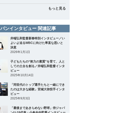
もっと見る
パンインタビュー 関連記事
井端弘和監督新春特別インタビュー／い
よいよ迫るWBCに向けた率直な思いと
決意
2026年1月1日
子どもたちの“努力の素質”を育て、人と
しての土台を創る／井端弘和監督インタ
ビュー
2025年10月14日
「同世代のトップ選手たちと一緒にでき
たのは大きな経験」宮城大弥投手インタ
ビュー
2025年9月3日
「最後まであきらめない野球」侍ジャパ
ンU-18代表・小倉全由監督インタビュー