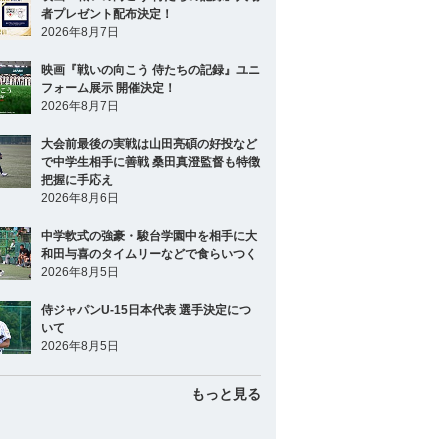
者プレゼント配布決定！
2026年8月7日
映画『戦いの向こう 侍たちの記録』ユニ
フォーム展示 開催決定！
2026年8月7日
大会前最後の実戦は山田亮碩の好投など
で中学生相手に善戦 桑田真澄監督も特徴
把握に手応え
2026年8月6日
中学軟式の強豪・駿台学園中を相手に大
和田与喜のタイムリーなどで食らいつく
2026年8月5日
侍ジャパンU-15日本代表 選手決定につ
いて
2026年8月5日
もっと見る