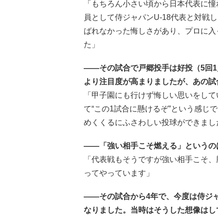
「もちろん小さい頃から日本代表に憧
員として侍ジャパンU-18代表と対戦
ばれなかった悔しさがあり、プロに入
た」
――その試合で戸郷投手は好投（5回1
より注目度が高まりましたが、あの試
「甲子園にも行けず悔しい思いをして
て“この1試合に懸けるぞ”という感じ
めくくるにふさわしい投球ができまし
――「強い相手こそ燃える」というの
「代表戦もそうですが強い相手こそ、
ってやっています」
――その試合から4年で、今度は侍ジ
なりました。当時はそうした想像はし