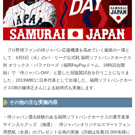
プロ野球ファンの侍ジャパン応援機運を高めていく施策の一環と
して、4月5日（火）のパ・リーグ公式戦 福岡ソフトバンクホークス
対 オリックス・バファローズ（福岡PayPayドーム、18時試合開
始）で「侍ジャパンDAY」と題した冠協賛試合を行うことになりま
した。2013WBCに日本代表として出場した、福岡ソフトバンクホー
クスOBの攝津正さんによる始球式も実施します。
その他の主な実施内容
・侍ジャパン選出経験のある福岡ソフトバンクホークスの選手直筆
サイン入りグッズ （抽選）、侍ジャパンオリジナルスマートフォン
用壁紙（全員）のプレゼント企画の実施（詳細は先着15,000名様に