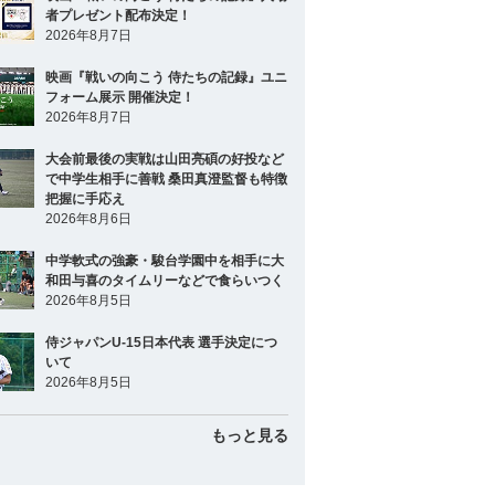
者プレゼント配布決定！
2026年8月7日
映画『戦いの向こう 侍たちの記録』ユニ
フォーム展示 開催決定！
2026年8月7日
大会前最後の実戦は山田亮碩の好投など
で中学生相手に善戦 桑田真澄監督も特徴
把握に手応え
2026年8月6日
中学軟式の強豪・駿台学園中を相手に大
和田与喜のタイムリーなどで食らいつく
2026年8月5日
侍ジャパンU-15日本代表 選手決定につ
いて
2026年8月5日
もっと見る