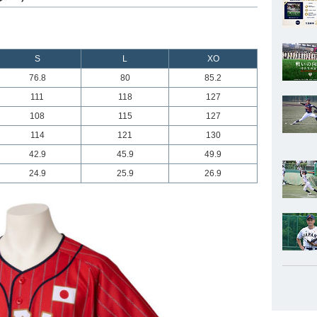
S
L
XO
76.8
80
85.2
111
118
127
108
115
127
114
121
130
42.9
45.9
49.9
24.9
25.9
26.9