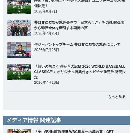
映画『戦いの向こう 侍たちの記録』ユニフォーム展示 開
催決定！
2026年8月7日
井口資仁監督が就任会見で「日本らしさ」を力説 関係者
から球界全体を牽引する期待の声
2026年7月25日
侍ジャパントップチーム 井口資仁監督の就任について
2026年7月25日
『戦いの向こう 侍たちの記録 2026 WORLD BASEBALL
CLASSIC™』オリジナル特典付きムビチケ前売券 発売決
定
2026年7月16日
もっと見る
メディア情報 関連記事
「栗山英樹×南原清隆 WBC世界一の舞台裏」GET