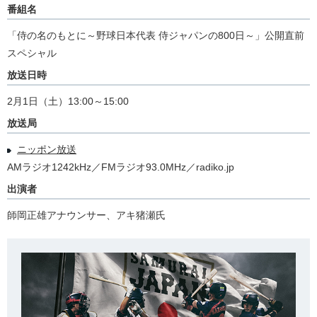
番組名
「侍の名のもとに～野球日本代表 侍ジャパンの800日～」公開直前
スペシャル
放送日時
2月1日（土）13:00～15:00
放送局
ニッポン放送
AMラジオ1242kHz／FMラジオ93.0MHz／radiko.jp
出演者
師岡正雄アナウンサー、アキ猪瀬氏