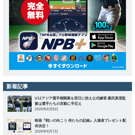
新着記事
U12アジア選手権開幕を翌日に控え公式練習 桑田真澄監
督は選手たちの言動に手応え
2026年8月8日
映画『戦いの向こう 侍たちの記録』入場者プレゼント配
布決定！
2026年8月7日