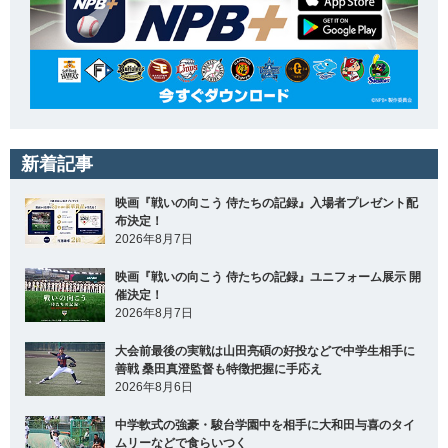
新着記事
映画『戦いの向こう 侍たちの記録』入場者プレゼント配
布決定！
2026年8月7日
映画『戦いの向こう 侍たちの記録』ユニフォーム展示 開
催決定！
2026年8月7日
大会前最後の実戦は山田亮碩の好投などで中学生相手に
善戦 桑田真澄監督も特徴把握に手応え
2026年8月6日
中学軟式の強豪・駿台学園中を相手に大和田与喜のタイ
ムリーなどで食らいつく