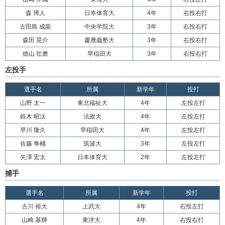
森 博人
日本体育大
4年
右投右打
古田島 成龍
中央学院大
3年
右投右打
森田 晃介
慶應義塾大
3年
右投右打
徳山 壮磨
早稲田大
3年
右投右打
左投手
選手名
所属
新学年
投打
山野 太一
東北福祉大
4年
左投左打
鈴木 昭汰
法政大
4年
左投左打
早川 隆久
早稲田大
4年
左投左打
佐藤 隼輔
筑波大
3年
左投左打
矢澤 宏太
日本体育大
2年
左投左打
捕手
選手名
所属
新学年
投打
古川 裕大
上武大
4年
右投左打
山崎 基輝
東洋大
4年
右投右打