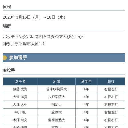
日程
2020年3月16日（月）～18日（水）
場所
バッティングパレス相石スタジアムひらつか
神奈川県平塚市大原1-1
参加選手
右投手
選手名
所属
新学年
投打
伊藤 大海
苫小牧駒澤大
4年
右投左打
大道 温貴
八戸学院大
4年
右投右打
入江 大生
明治大
4年
右投右打
中川 颯
立教大
4年
右投左打
木澤 尚文
慶應義塾大
4年
右投右打
山﨑 伊織
東海大
4年
右投左打