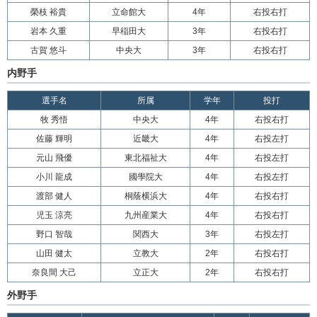
榮枝 裕貴
立命館大
4年
右投右打
岩本 久重
早稲田大
3年
右投右打
古賀 悠斗
中央大
3年
右投右打
内野手
選手名
所属
学年
投打
牧 秀悟
中央大
4年
右投右打
佐藤 輝明
近畿大
4年
右投左打
元山 飛優
東北福祉大
4年
右投左打
小川 龍成
國學院大
4年
右投左打
渡部 健人
桐蔭横浜大
4年
右投右打
児玉 涼亮
九州産業大
4年
右投右打
野口 智哉
関西大
3年
右投左打
山田 健太
立教大
2年
右投右打
奈良間 大己
立正大
2年
右投右打
外野手