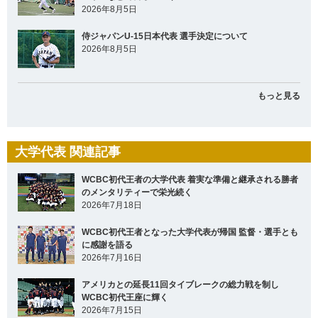
2026年8月5日
侍ジャパンU-15日本代表 選手決定について
2026年8月5日
もっと見る
大学代表 関連記事
WCBC初代王者の大学代表 着実な準備と継承される勝者
のメンタリティーで栄光続く
2026年7月18日
WCBC初代王者となった大学代表が帰国 監督・選手とも
に感謝を語る
2026年7月16日
アメリカとの延長11回タイブレークの総力戦を制し
WCBC初代王座に輝く
2026年7月15日