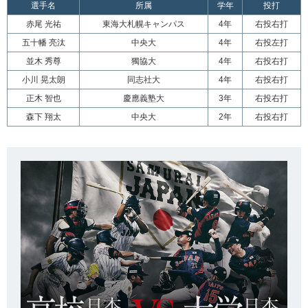
選手名
所属
学年
投打
赤尾 光祐
東海大札幌キャンパス
4年
右投右打
五十幡 亮汰
中央大
4年
右投左打
並木 秀尊
獨協大
4年
右投右打
小川 晃太朗
同志社大
4年
右投右打
正木 智也
慶應義塾大
3年
右投右打
森下 翔太
中央大
2年
右投右打