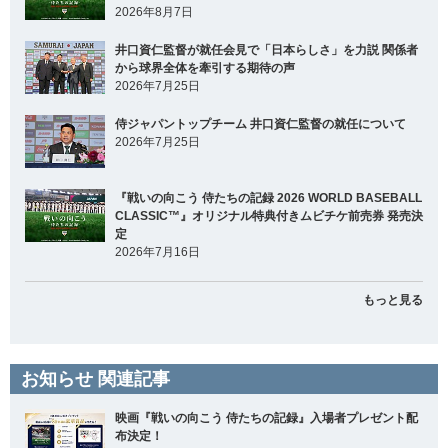
2026年8月7日
井口資仁監督が就任会見で「日本らしさ」を力説 関係者
から球界全体を牽引する期待の声
2026年7月25日
侍ジャパントップチーム 井口資仁監督の就任について
2026年7月25日
『戦いの向こう 侍たちの記録 2026 WORLD BASEBALL
CLASSIC™』オリジナル特典付きムビチケ前売券 発売決
定
2026年7月16日
もっと見る
お知らせ 関連記事
映画『戦いの向こう 侍たちの記録』入場者プレゼント配
布決定！