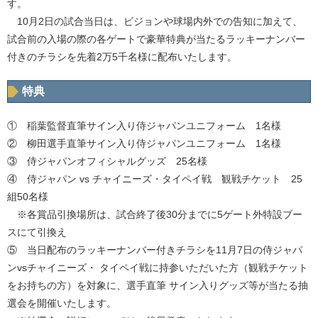
す。
10月2日の試合当日は、ビジョンや球場内外での告知に加えて、
試合前の入場の際の各ゲートで豪華特典が当たるラッキーナンバー
付きのチラシを先着2万5千名様に配布いたします。
特典
① 稲葉監督直筆サイン入り侍ジャパンユニフォーム 1名様
② 柳田選手直筆サイン入り侍ジャパンユニフォーム 1名様
③ 侍ジャパンオフィシャルグッズ 25名様
④ 侍ジャパン vs チャイニーズ・タイペイ戦 観戦チケット 25
組50名様
※各賞品引換場所は、試合終了後30分までに5ゲート外特設ブー
スにて引換え
⑤ 当日配布のラッキーナンバー付きチラシを11月7日の侍ジャパ
ンvsチャイニーズ・ タイペイ戦に持参いただいた方（観戦チケット
をお持ちの方）を対象に、選手直筆 サイン入りグッズ等が当たる抽
選会を開催いたします。