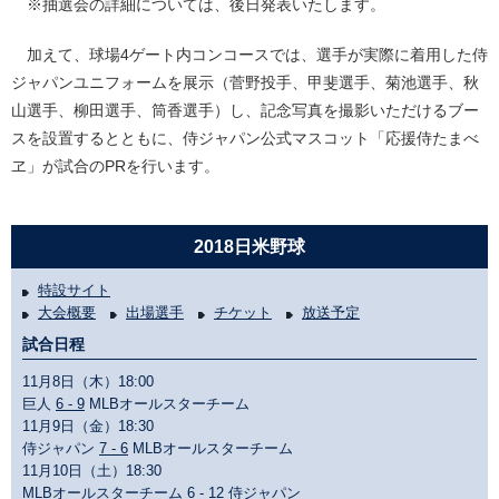
※抽選会の詳細については、後日発表いたします。
加えて、球場4ゲート内コンコースでは、選手が実際に着用した侍
ジャパンユニフォームを展示（菅野投手、甲斐選手、菊池選手、秋
山選手、柳田選手、筒香選手）し、記念写真を撮影いただけるブー
スを設置するとともに、侍ジャパン公式マスコット「応援侍たまべ
ヱ」が試合のPRを行います。
2018日米野球
特設サイト
大会概要
出場選手
チケット
放送予定
試合日程
11月8日（木）18:00
巨人
6 - 9
MLBオールスターチーム
11月9日（金）18:30
侍ジャパン
7 - 6
MLBオールスターチーム
11月10日（土）18:30
MLBオールスターチーム
6 - 12
侍ジャパン