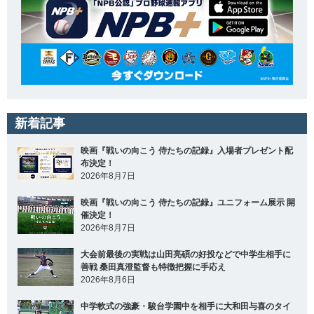
新着記事
映画『戦いの向こう 侍たちの記録』入場者プレゼント配
布決定！
2026年8月7日
映画『戦いの向こう 侍たちの記録』ユニフォーム展示 開
催決定！
2026年8月7日
大会前最後の実戦は山田亮碩の好投などで中学生相手に
善戦 桑田真澄監督も特徴把握に手応え
2026年8月6日
中学軟式の強豪・駿台学園中を相手に大和田与喜のタイ