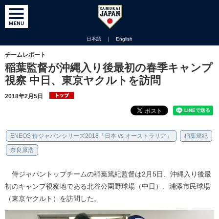
日本語
｜
English
チームレポート
稲葉監督が沖縄入り後最初の春季キャンプ
視察 中日、東京ヤクルトを訪問
2018年2月5日
ENEOS 侍ジャパンシリーズ2018「日本 vs オーストラリア」
稲葉篤紀
奈良原浩
侍ジャパントップチームの稲葉篤紀監督は2月5日、沖縄入り後最
初のキャンプ視察地である北谷公園野球場（中日）、浦添市民球場
（東京ヤクルト）を訪問した。