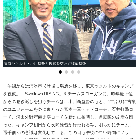
東京ヤクルト・小川監督と挨拶を交わす稲葉監督
午後からは浦添市民球場に場所を移し、東京ヤクルトのキャンプ
を視察。「Swallows RISING」をチームスローガンに、昨年最下位
からの巻き返しを狙うチームは、小川新監督のもと、4年ぶりに古巣
のユニフォームを身にまとった宮本一軍ヘッドコーチ、石井打撃コ
ーチ、河田外野守備走塁コーチを新たに招聘し、首脳陣の刷新を図
った。キャンプ初日から夜間練習が行われる等、明らかにチーム、
選手個々の意識は変化している。この日も午後の早い時間にノッ