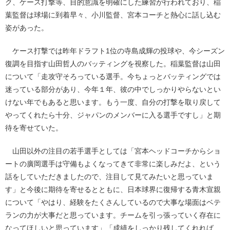
ク、ケース打撃等、目的意識を明確にした練習が行われており、稲
葉監督は球場に到着早々、小川監督、宮本コーチと熱心に話し込む
姿があった。
ケース打撃では昨年ドラフト1位の寺島成輝の投球や、今シーズン
復調を目指す山田哲人のバッティングを視察した。稲葉監督は山田
について「走攻守そろっている選手。今ちょっとバッティングでは
迷っている部分があり、今年１年、彼の中でしっかりやらないとい
けない年でもあると思います。もう一度、自分の打撃を取り戻して
やってくれたら十分、ジャパンのメンバーに入る選手ですし」と期
待を寄せていた。
山田以外の注目の若手選手としては「宮本ヘッドコーチからショ
ートの廣岡選手は守備もよくなってきて非常に楽しみだよ、という
話をしていただきましたので、注目して見てみたいと思っていま
す」と今後に期待を寄せるとともに、日本球界に復帰する青木宣親
について「やはり、経験をたくさんしているので大事な場面はベテ
ランの力が大事だと思っています。チームを引っ張っていく存在に
なってほしいと思っています」「成績をしっかり残してくれれば、