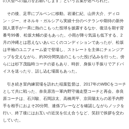
の大会への協力をお願いします」という言葉が述べられた。
その後、足早にブルペンに移動。岩瀬仁紀、山井大介、ディロ
ン・ジー、オネルキ・ガルシアら実績十分のベテランや期待の新外
国人選手が一斉に熱のこもった投球を披露するなか、復活を期す背
番号99番、松坂大輔の姿もあった。小雨が降り気温も低下する、2
月の沖縄とは思えないあいにくのコンディションであったが、松坂
は半袖のユニフォーム姿で登場し、ストレートを主体にチェンジア
ップを交えながら、約30分間気迫のこもった投げ込みを行った。傍
らには杉下茂臨時コーチの姿もあり、時折、身振り手振りでアドバ
イスを送ったり、話し込む場面もあった。
引き続き室内練習場を訪れた稲葉監督は、2017年のWBCをコーチ
として共に戦った、奈良原浩一軍内野守備走塁コーチと再会。奈良
原コーチは、石川駿、石岡諒太、高橋周平、京田陽太らの若手内野
手を相手におよそ20分間、連係プレーなどを確認しながらノックを
行い、終了後にはお互いの近況を伝え合うなど、笑顔で挨拶を交わ
していた。