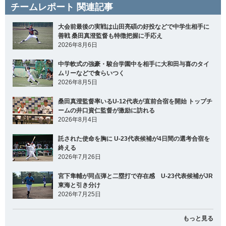
チームレポート 関連記事
大会前最後の実戦は山田亮碩の好投などで中学生相手に
善戦 桑田真澄監督も特徴把握に手応え
2026年8月6日
中学軟式の強豪・駿台学園中を相手に大和田与喜のタイ
ムリーなどで食らいつく
2026年8月5日
桑田真澄監督率いるU-12代表が直前合宿を開始 トップチ
ームの井口資仁監督が激励に訪れる
2026年8月4日
託された使命を胸に U-23代表候補が4日間の選考合宿を
終える
2026年7月26日
宮下隼輔が同点弾と二塁打で存在感 U-23代表候補がJR
東海と引き分け
2026年7月25日
もっと見る