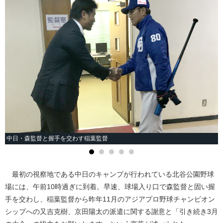
中日・森監督と握手を交わす稲葉監督
最初の視察地である中日のキャンプが行われている北谷公園野球
場には、午前10時過ぎに到着。早速、球場入り口で森監督と固い握
手を交わし、稲葉監督から昨年11月のアジアプロ野球チャンピオン
シップへの又吉克樹、京田陽太の派遣に関する謝意と「引き続き3月