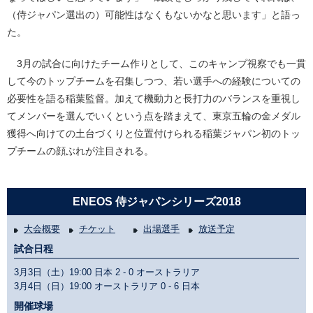
（侍ジャパン選出の）可能性はなくもないかなと思います」と語っ
た。
3月の試合に向けたチーム作りとして、このキャンプ視察でも一貫
して今のトップチームを召集しつつ、若い選手への経験についての
必要性を語る稲葉監督。加えて機動力と長打力のバランスを重視し
てメンバーを選んでいくという点を踏まえて、東京五輪の金メダル
獲得へ向けての土台づくりと位置付けられる稲葉ジャパン初のトッ
プチームの顔ぶれが注目される。
ENEOS 侍ジャパンシリーズ2018
大会概要
チケット
出場選手
放送予定
試合日程
3月3日（土）19:00 日本
2 - 0
オーストラリア
3月4日（日）19:00 オーストラリア
0 - 6
日本
開催球場