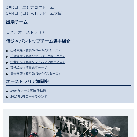
3月3日（土）ナゴヤドーム
3月4日（日）京セラドーム大阪
出場チーム
日本、オーストラリア
侍ジャパントップチーム選手紹介
山﨑康晃（横浜DeNAベイスターズ）
千賀滉大（福岡ソフトバンクホークス）
甲斐拓也（福岡ソフトバンクホークス）
菊池涼介（広島東洋カープ）
筒香嘉智（横浜DeNAベイスターズ）
オーストラリア激闘史
2004年アテネ五輪 準決勝
2017年WBC 一次ラウンド