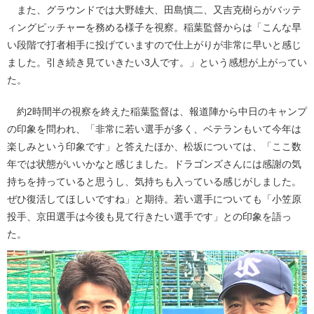
また、グラウンドでは大野雄大、田島慎二、又吉克樹らがバッテ
ィングピッチャーを務める様子を視察。稲葉監督からは「こんな早
い段階で打者相手に投げていますので仕上がりが非常に早いと感じ
ました。引き続き見ていきたい3人です。」という感想が上がってい
た。
約2時間半の視察を終えた稲葉監督は、報道陣から中日のキャンプ
の印象を問われ、「非常に若い選手が多く、ベテランもいて今年は
楽しみという印象です」と答えたほか、松坂については、「ここ数
年では状態がいいかなと感じました。ドラゴンズさんには感謝の気
持ちを持っていると思うし、気持ちも入っている感じがしました。
ぜひ復活してほしいですね」と期待。若い選手についても「小笠原
投手、京田選手は今後も見て行きたい選手です」との印象を語っ
た。