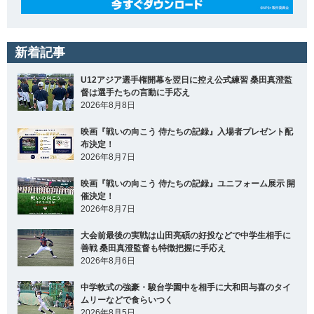
新着記事
U12アジア選手権開幕を翌日に控え公式練習 桑田真澄監
督は選手たちの言動に手応え
2026年8月8日
映画『戦いの向こう 侍たちの記録』入場者プレゼント配
布決定！
2026年8月7日
映画『戦いの向こう 侍たちの記録』ユニフォーム展示 開
催決定！
2026年8月7日
大会前最後の実戦は山田亮碩の好投などで中学生相手に
善戦 桑田真澄監督も特徴把握に手応え
2026年8月6日
中学軟式の強豪・駿台学園中を相手に大和田与喜のタイ
ムリーなどで食らいつく
2026年8月5日