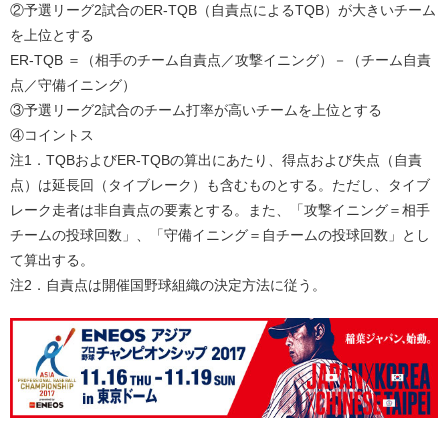
②予選リーグ2試合のER-TQB（自責点によるTQB）が大きいチーム
を上位とする
ER-TQB ＝（相手のチーム自責点／攻撃イニング）－（チーム自責
点／守備イニング）
③予選リーグ2試合のチーム打率が高いチームを上位とする
④コイントス
注1．TQBおよびER-TQBの算出にあたり、得点および失点（自責
点）は延長回（タイブレーク）も含むものとする。ただし、タイブ
レーク走者は非自責点の要素とする。また、「攻撃イニング＝相手
チームの投球回数」、「守備イニング＝自チームの投球回数」とし
て算出する。
注2．自責点は開催国野球組織の決定方法に従う。