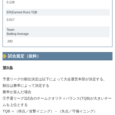
0.128
ER(Earned Run)-TQB
0.017
Team
Batting Average
.282
試合規定（抜粋）
第8条
予選リーグの順位決定は以下によって大会運営本部が決定する。
順位は勝率によって決定する
勝率が並んだ場合
①予選リーグ2試合のチームクオリティバランス(TQB)が大きいチー
ムを上位とする
TQB ＝（得点／攻撃イニング）－（失点／守備イニング）