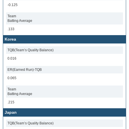
-0.125
Team
Batting Average
.133
Korea
TQB(Team’s Quality Balance)
0.016
ER(Earned Run)-TQB
0.065
Team
Batting Average
.215
Japan
TQB(Team’s Quality Balance)