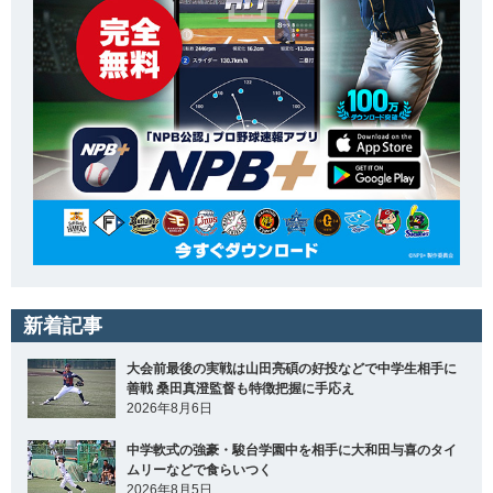
新着記事
大会前最後の実戦は山田亮碩の好投などで中学生相手に
善戦 桑田真澄監督も特徴把握に手応え
2026年8月6日
中学軟式の強豪・駿台学園中を相手に大和田与喜のタイ
ムリーなどで食らいつく
2026年8月5日