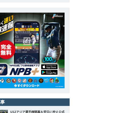
記事
U12アジア選手権開幕を翌日に控え公式