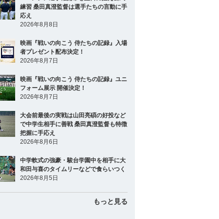
練習 桑田真澄監督は選手たちの言動に手
応え
2026年8月8日
映画『戦いの向こう 侍たちの記録』入場
者プレゼント配布決定！
2026年8月7日
映画『戦いの向こう 侍たちの記録』ユニ
フォーム展示 開催決定！
2026年8月7日
大会前最後の実戦は山田亮碩の好投など
で中学生相手に善戦 桑田真澄監督も特徴
把握に手応え
2026年8月6日
中学軟式の強豪・駿台学園中を相手に大
和田与喜のタイムリーなどで食らいつく
2026年8月5日
もっと見る