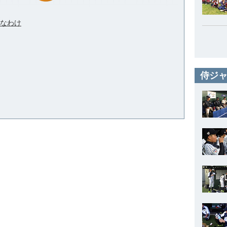
切なわけ
侍ジャ