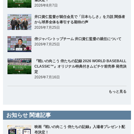
2026年8月7日
井口資仁監督が就任会見で「日本らしさ」を力説 関係者
から球界全体を牽引する期待の声
2026年7月25日
侍ジャパントップチーム 井口資仁監督の就任について
2026年7月25日
『戦いの向こう 侍たちの記録 2026 WORLD BASEBALL
CLASSIC™』オリジナル特典付きムビチケ前売券 発売決
定
2026年7月16日
もっと見る
お知らせ 関連記事
映画『戦いの向こう 侍たちの記録』入場者プレゼント配
布決定！