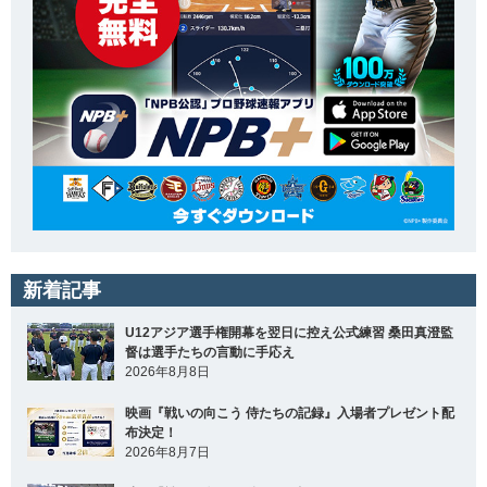
新着記事
U12アジア選手権開幕を翌日に控え公式練習 桑田真澄監
督は選手たちの言動に手応え
2026年8月8日
映画『戦いの向こう 侍たちの記録』入場者プレゼント配
布決定！
2026年8月7日