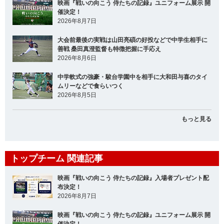
映画『戦いの向こう 侍たちの記録』ユニフォーム展示 開
催決定！
2026年8月7日
大会前最後の実戦は山田亮碩の好投などで中学生相手に
善戦 桑田真澄監督も特徴把握に手応え
2026年8月6日
中学軟式の強豪・駿台学園中を相手に大和田与喜のタイ
ムリーなどで食らいつく
2026年8月5日
もっと見る
トップチーム 関連記事
映画『戦いの向こう 侍たちの記録』入場者プレゼント配
布決定！
2026年8月7日
映画『戦いの向こう 侍たちの記録』ユニフォーム展示 開
催決定！