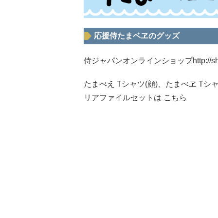
応援侍たまベヱのグッズ
侍ジャパンオンラインショップ
http://
たまべえ Tシャツ(顔)、たまべヱ Tシ
リアファイルセットは
こちら