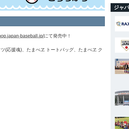
ジャパ
shop.japan-baseball.jp/
にて発売中！
ャツ(応援魂)、たまべヱ トートバッグ、たまべヱ ク