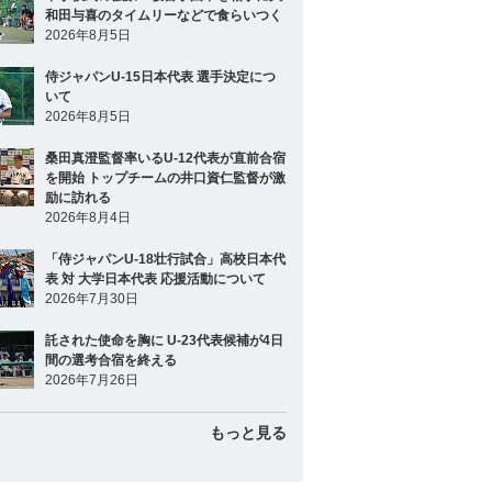
和田与喜のタイムリーなどで食らいつく
2026年8月5日
侍ジャパンU-15日本代表 選手決定につ
いて
2026年8月5日
桑田真澄監督率いるU-12代表が直前合宿
を開始 トップチームの井口資仁監督が激
励に訪れる
2026年8月4日
「侍ジャパンU-18壮行試合」高校日本代
表 対 大学日本代表 応援活動について
2026年7月30日
託された使命を胸に U-23代表候補が4日
間の選考合宿を終える
2026年7月26日
もっと見る