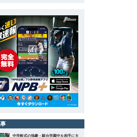
記事
中学軟式の強豪・駿台学園中を相手に大