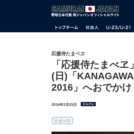
応援侍たまベヱ
「応援侍たまべヱ」
(日)「KANAGAW
2016」へおでか
2016年3月25日
たまべヱ