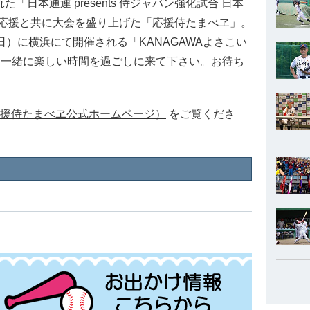
日本通運 presents 侍ジャパン強化試合 日本
い応援と共に大会を盛り上げた「応援侍たまべヱ」。
日）に横浜にて開催される「KANAGAWAよさこい
べヱと一緒に楽しい時間を過ごしに来て下さい。お待ち
援侍たまべヱ公式ホームページ）
をご覧くださ