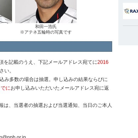
和田一浩氏
※アテネ五輪時の写真です
項を記載のうえ、下記メールアドレス宛てに
2016
さい。
込み多数の場合は抽選。申し込みの結果ならびに
までに
お申し込みいただいたメールアドレス宛に返
報は、当選者の抽選および当選通知、当日のご本人
up@npb.or.jp