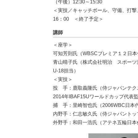
（午後）12:30～15:30
＜実技／キャッチボール、守備、打撃
16：00 ＜終了予定＞
講師
＜座学＞
可知芳則氏（WBSCプレミア１２日
青山晴子氏（株式会社明治 スポーツ栄養
U-18担当）
＜実技＞
投 手：鹿取義隆氏（侍ジャパンテク
2014年IBAF15Uワールドカップ代表
捕 手：里崎智也氏（2006WBC日本
内野手：仁志敏久氏（侍ジャパントップ
外野手：和田一浩氏（アテネ五輪日本代表