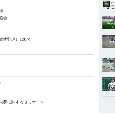
構
協会
式野球）120名
）。
栄養に関するセミナー＞