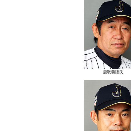
鹿取義隆氏