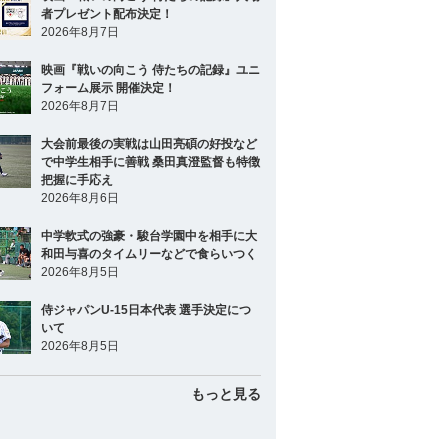
者プレゼント配布決定！
2026年8月7日
映画『戦いの向こう 侍たちの記録』ユニ
フォーム展示 開催決定！
2026年8月7日
大会前最後の実戦は山田亮碩の好投など
で中学生相手に善戦 桑田真澄監督も特徴
把握に手応え
2026年8月6日
中学軟式の強豪・駿台学園中を相手に大
和田与喜のタイムリーなどで食らいつく
2026年8月5日
侍ジャパンU-15日本代表 選手決定につ
いて
2026年8月5日
もっと見る