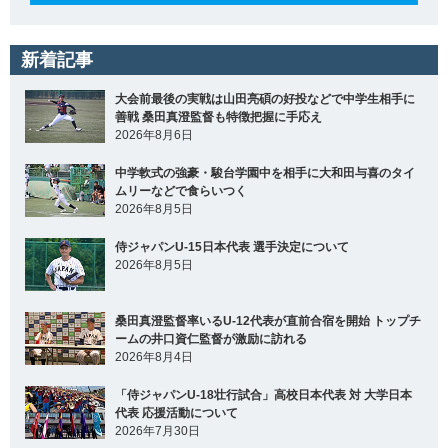
新着記事
大会前最後の実戦は山田亮碩の好投などで中学生相手に
善戦 桑田真澄監督も特徴把握に手応え
2026年8月6日
中学軟式の強豪・駿台学園中を相手に大和田与喜のタイ
ムリーなどで食らいつく
2026年8月5日
侍ジャパンU-15日本代表 選手決定について
2026年8月5日
桑田真澄監督率いるU-12代表が直前合宿を開始 トップチ
ームの井口資仁監督が激励に訪れる
2026年8月4日
「侍ジャパンU-18壮行試合」高校日本代表 対 大学日本
代表 応援活動について
2026年7月30日