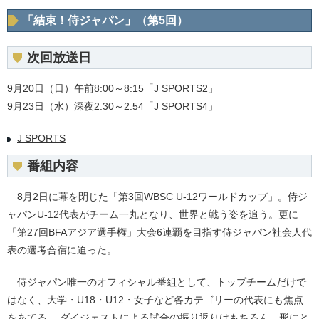
「結束！侍ジャパン」（第5回）
次回放送日
9月20日（日）午前8:00～8:15「J SPORTS2」
9月23日（水）深夜2:30～2:54「J SPORTS4」
J SPORTS
番組内容
8月2日に幕を閉じた「第3回WBSC U-12ワールドカップ」。侍ジ
ャパンU-12代表がチーム一丸となり、世界と戦う姿を追う。更に
「第27回BFAアジア選手権」大会6連覇を目指す侍ジャパン社会人代
表の選考合宿に迫った。
侍ジャパン唯一のオフィシャル番組として、トップチームだけで
はなく、大学・U18・U12・女子など各カテゴリーの代表にも焦点
をあてる。 ダイジェストによる試合の振り返りはもちろん、形にと