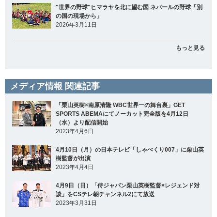
"世界の野球"ヒマラヤを北に望む国 ネパールの野球「別
の国の現場から」
2026年3月11日
もっと見る
メディア情報 関連記事
「栗山英樹×南原清隆 WBC世界一の舞台裏」GET
SPORTS ABEMAにてノーカット完全版を4月12日
（水）より配信開始
2023年4月6日
4月10日（月）の日本テレビ「しゃべくり007」に栗山英
樹監督が出演
2023年4月4日
4月9日（日）「侍ジャパン栗山英樹監督×レジェンド対
談」をCSテレ朝チャンネル2にて放送
2023年3月31日