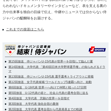
らわれないドキュメンタリーやインタビューなど、表を支える裏の
力や出来事を独自の目線で伝え、中継やニュースでは分からない侍
ジャパンの醍醐味をお届けする。
これまでの放送はこちら
第15回放送 侍ジャパンU-15代表が世界一を目指して臨んだ夏
第14回放送 大学代表 「第40回日米大学野球選手権」の知られざるドラ
マ
第13回放送 侍ジャパンU-15代表 選手選考トライアウトに密着
第12回放送 女子代表候補 ワールドカップ5連覇へ向け、始動
第6回放送 U-18代表 世界一へ向けて仲間と戦った17日間
第5回放送 U-12代表の姿と、社会人代表の選考合宿に迫る
第4回放送 大学代表 悲願の世界一を目指す
第3回放送 大学代表 強化合宿の裏側
第2回放送 大学代表 選考合宿から代表発表までの軌跡