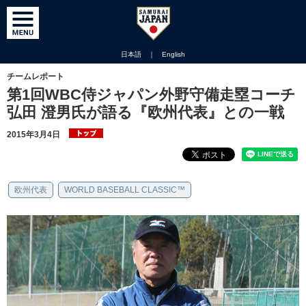
日本語
｜
English
チームレポート
第1回WBC侍ジャパン外野守備走塁コーチ
弘田 澄男氏が語る『欧州代表』との一戦
2015年3月4日
欧州代表
WORLD BASEBALL CLASSIC™