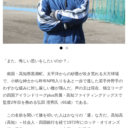
「また、悔しい思いをしたいのか？」
南国・高知県黒潮町。太平洋からの砂塵が吹き荒れる大方球場
で、小柄な紳士から昨年NPB入りをあと一歩で逃した若手外野手の
わずかな緩みに対し厳しい檄が飛んだ。声の主は現在、独立リーグ
の四国アイランドリーグplus所属・高知ファイティングドッグスで
監督2年目を務める弘田 澄男氏（65歳）である。
この名前を聞いて膝を叩いた人はかなりの「通」な方だ。高知高
（高知）～社会人・四国銀行を経て1972年にロッテ・オリオンズ