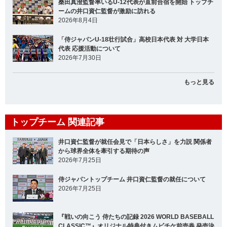
桑田真澄監督率いるU-12代表が直前合宿を開始 トップチ
ームの井口資仁監督が激励に訪れる
2026年8月4日
「侍ジャパンU-18壮行試合」高校日本代表 対 大学日本
代表 応援活動について
2026年7月30日
もっと見る
トップチーム 関連記事
井口資仁監督が就任会見で「日本らしさ」を力説 関係者
から球界全体を牽引する期待の声
2026年7月25日
侍ジャパントップチーム 井口資仁監督の就任について
2026年7月25日
『戦いの向こう 侍たちの記録 2026 WORLD BASEBALL
CLASSIC™』オリジナル特典付きムビチケ前売券 発売決