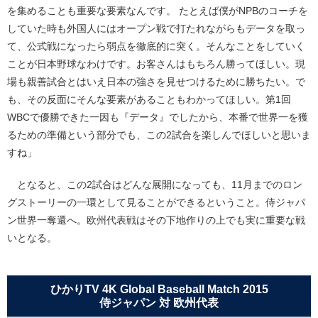
を集めることも重要な要素なんです。 たとえば僕がNPBのコーチを
していた時も外国人にはオープン戦で打たれながらもデータを取っ
て、公式戦になったら弱点を徹底的に突く。そんなことをしていく
ことが日本野球なわけです。お客さんはもちろん勝ってほしい。現
場も親善試合とはいえ日本の強さを見せつけるために勝ちたい。で
も、その反面にそんな要素があることもわかってほしい。第1回
WBCで優勝できた一因も『データ』でしたから、本番で世界一を獲
るための準備という部分でも、この2試合を楽しんでほしいと思いま
すね」
となると、この2試合はどんな展開になっても、11月までのロン
グストーリーの一環として見ることができるということ。侍ジャパ
ン世界一奪還へ。欧州代表戦はその下地作りの上でも実に重要な戦
いとなる。
ひかりTV 4K Global Baseball Match 2015
侍ジャパン 対 欧州代表