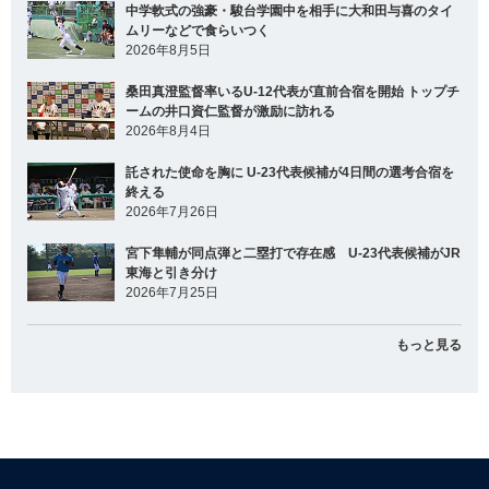
中学軟式の強豪・駿台学園中を相手に大和田与喜のタイ
ムリーなどで食らいつく
2026年8月5日
桑田真澄監督率いるU-12代表が直前合宿を開始 トップチ
ームの井口資仁監督が激励に訪れる
2026年8月4日
託された使命を胸に U-23代表候補が4日間の選考合宿を
終える
2026年7月26日
宮下隼輔が同点弾と二塁打で存在感 U-23代表候補がJR
東海と引き分け
2026年7月25日
もっと見る