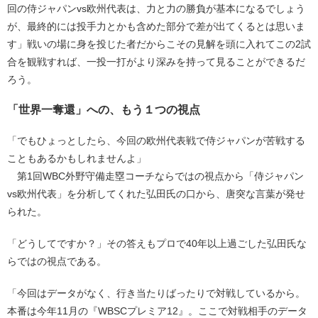
回の侍ジャパンvs欧州代表は、力と力の勝負が基本になるでしょう
が、最終的には投手力とかも含めた部分で差が出てくるとは思いま
す」戦いの場に身を投じた者だからこその見解を頭に入れてこの2試
合を観戦すれば、一投一打がより深みを持って見ることができるだ
ろう。
「世界一奪還」への、もう１つの視点
「でもひょっとしたら、今回の欧州代表戦で侍ジャパンが苦戦する
こともあるかもしれませんよ」
第1回WBC外野守備走塁コーチならではの視点から「侍ジャパン
vs欧州代表」を分析してくれた弘田氏の口から、唐突な言葉が発せ
られた。
「どうしてですか？」その答えもプロで40年以上過ごした弘田氏な
らではの視点である。
「今回はデータがなく、行き当たりばったりで対戦しているから。
本番は今年11月の『WBSCプレミア12』。ここで対戦相手のデータ