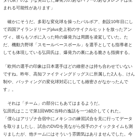
まれる可能性があります」
確かにそうだ。多彩な変化球を操ったバルボア、創設10年目にし
て四国アイランドリーグplus史上初のサイクルヒットを放ったアン
ヴィ。彼らもツボに入った時の爆発力は周囲を凌駕していた。た
だ、機動力野球「スモールベースボール」を選手としても指導者と
しても体現している弘田氏は、爆発力の裏にある脆さも指摘する。
「欧州の選手の印象は日本選手ほどの緻密さは持ち合わせていない
ですね。昨年、高知ファイティングドッグスに所属した2人も、けん
制や、バッティングの変化球対応にしても緻密さがなかったんで
す」。
それは「チーム」の部分にもあてはまるようだ。
弘田氏はここで第1回WBC当時の逸話を一つ紹介してくれた。
「僕らはアリゾナ合宿中にメキシコの練習試合を見に行ってデータ
を取りましたし、試合のDVDを見ながら投手のクイックタイムも測
りましたが、他チームにはそういう雰囲気はありませんでした。今