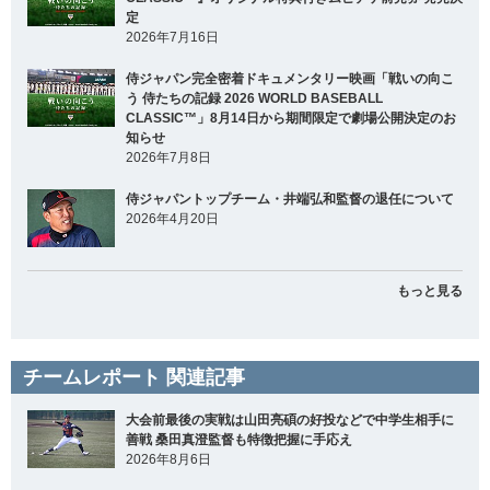
定
2026年7月16日
侍ジャパン完全密着ドキュメンタリー映画「戦いの向こ
う 侍たちの記録 2026 WORLD BASEBALL
CLASSIC™」8月14日から期間限定で劇場公開決定のお
知らせ
2026年7月8日
侍ジャパントップチーム・井端弘和監督の退任について
2026年4月20日
もっと見る
チームレポート 関連記事
大会前最後の実戦は山田亮碩の好投などで中学生相手に
善戦 桑田真澄監督も特徴把握に手応え
2026年8月6日