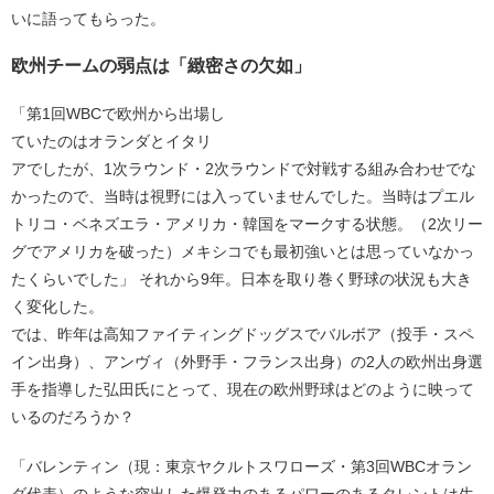
いに語ってもらった。
欧州チームの弱点は「緻密さの欠如」
「第1回WBCで欧州から出場し
ていたのはオランダとイタリ
アでしたが、1次ラウンド・2次ラウンドで対戦する組み合わせでな
かったので、当時は視野には入っていませんでした。当時はプエル
トリコ・ベネズエラ・アメリカ・韓国をマークする状態。（2次リー
グでアメリカを破った）メキシコでも最初強いとは思っていなかっ
たくらいでした」 それから9年。日本を取り巻く野球の状況も大き
く変化した。
では、昨年は高知ファイティングドッグスでバルボア（投手・スペ
イン出身）、アンヴィ（外野手・フランス出身）の2人の欧州出身選
手を指導した弘田氏にとって、現在の欧州野球はどのように映って
いるのだろうか？
「バレンティン（現：東京ヤクルトスワローズ・第3回WBCオラン
ダ代表）のような突出した爆発力のあるパワーのあるタレントは生