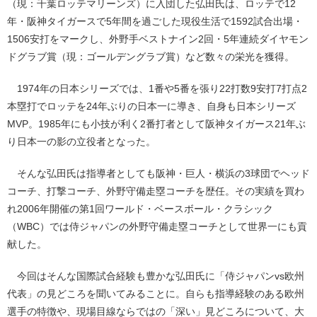
（現：千葉ロッテマリーンズ）に入団した弘田氏は、ロッテで12
年・阪神タイガースで5年間を過ごした現役生活で1592試合出場・
1506安打をマークし、外野手ベストナイン2回・5年連続ダイヤモン
ドグラブ賞（現：ゴールデングラブ賞）など数々の栄光を獲得。
1974年の日本シリーズでは、1番や5番を張り22打数9安打7打点2
本塁打でロッテを24年ぶりの日本一に導き、自身も日本シリーズ
MVP。1985年にも小技が利く2番打者として阪神タイガース21年ぶ
り日本一の影の立役者となった。
そんな弘田氏は指導者としても阪神・巨人・横浜の3球団でヘッド
コーチ、打撃コーチ、外野守備走塁コーチを歴任。その実績を買わ
れ2006年開催の第1回ワールド・ベースボール・クラシック
（WBC）では侍ジャパンの外野守備走塁コーチとして世界一にも貢
献した。
今回はそんな国際試合経験も豊かな弘田氏に「侍ジャパンvs欧州
代表」の見どころを聞いてみることに。自らも指導経験のある欧州
選手の特徴や、現場目線ならではの「深い」見どころについて、大