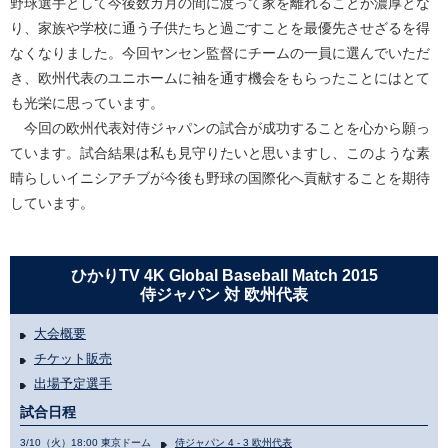
野球選手として今後数カ月の間に渡って家を離れることが濃厚とな
り、家族や学校に通う子供たちと過ごすことを最優先させざるを得
なくなりました。今回ヤンセン監督にチームの一員に選んでいただ
き、欧州代表のユニホームに袖を通す機会をもらったことにはとて
も光栄に思っています。
今回の欧州代表対侍ジャパンの試合が成功することを心から願っ
ています。試合結果は私も見守りたいと思いますし、このような素
晴らしいイニシアチブが今後も野球の国際化へ貢献することを期待
しています。
ひかりTV 4K Global Baseball Match 2015
侍ジャパン 対 欧州代表
大会概要
チケット販売
出場予定選手
試合日程
3/10（火）18:00 東京ドーム
侍ジャパン 4 - 3 欧州代表