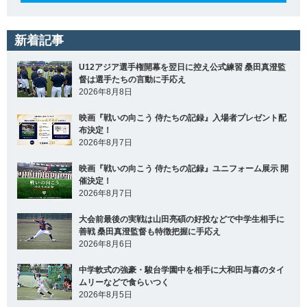
新着記事
U12アジア選手権開幕を翌日に控え公式練習 桑田真澄監
督は選手たちの言動に手応え
2026年8月8日
映画『戦いの向こう 侍たちの記録』入場者プレゼント配
布決定！
2026年8月7日
映画『戦いの向こう 侍たちの記録』ユニフォーム展示 開
催決定！
2026年8月7日
大会前最後の実戦は山田亮碩の好投などで中学生相手に
善戦 桑田真澄監督も特徴把握に手応え
2026年8月6日
中学軟式の強豪・駿台学園中を相手に大和田与喜のタイ
ムリーなどで食らいつく
2026年8月5日