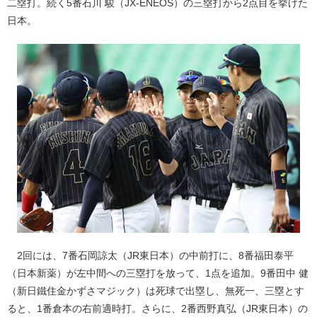
二塁打。続く5番石川 駿（JX-ENEOS）の三塁打から2点目を挙げた
日本。
2回には、7番石岡諒太（JR東日本）の中前打に、8番福田泰平
（日本新薬）が左中間への三塁打を放って、1点を追加。9番田中 健
（新日鐵住金かずさマジック）は死球で出塁し、無死一、三塁とす
ると、1番倉本の右前適時打。さらに、2番西野真弘（JR東日本）の