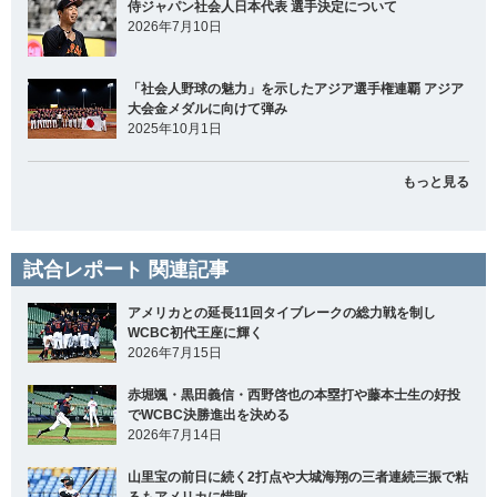
侍ジャパン社会人日本代表 選手決定について
2026年7月10日
「社会人野球の魅力」を示したアジア選手権連覇 アジア
大会金メダルに向けて弾み
2025年10月1日
もっと見る
試合レポート 関連記事
アメリカとの延長11回タイブレークの総力戦を制し
WCBC初代王座に輝く
2026年7月15日
赤堀颯・黒田義信・西野啓也の本塁打や藤本士生の好投
でWCBC決勝進出を決める
2026年7月14日
山里宝の前日に続く2打点や大城海翔の三者連続三振で粘