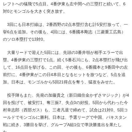
レフトへの犠飛で5点目。4番伊東も左中間への三塁打と続いて、6
対0とモンゴルを大きく突き放す。
3回にも日本打線は、2番西野の2点本塁打含む計5安打放って、一
挙6点を追加。その後も、4回には、6番國本剛志（三菱重工広島）
のソロ本塁打で13対0。
大量リードで迎えた5回には、先頭の3番井領が相手エラーで出
塁。4番伊東の三塁打で1点。続く5番石川にも、2点本塁打が飛び出
して、16点目を挙げる。この回、その後も、6番國本と9番田中の左
前打に、4番伊東がこの日4本目となるヒットを放つなど、5点を追
加。日本は、モンゴルから5回21得点を奪う、猛攻をみせた。
投手陣もまた、先発の加藤貴之（新日鐵住金かずさマジック）が4
回を投げて、被安打1、奪三振7、失点0の好投。5回から代わった今
村幸志郎（西部ガス）も、三者凡退で締めて、試合は21対0、5回コ
ールドでモンゴルに勝利。日本は、予選リーグで中国、パキスタン
戦に続き、3勝目を挙げ、グループA組1位で準決勝進出を果たし