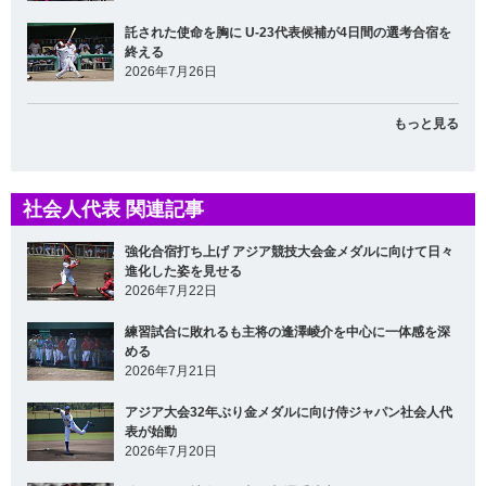
託された使命を胸に U-23代表候補が4日間の選考合宿を
終える
2026年7月26日
もっと見る
社会人代表 関連記事
強化合宿打ち上げ アジア競技大会金メダルに向けて日々
進化した姿を見せる
2026年7月22日
練習試合に敗れるも主将の逢澤崚介を中心に一体感を深
める
2026年7月21日
アジア大会32年ぶり金メダルに向け侍ジャパン社会人代
表が始動
2026年7月20日