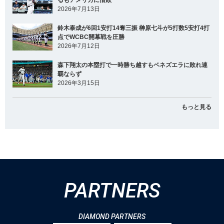
るもアメリカに惜敗
2026年7月13日
鈴木泰成が6回1安打14奪三振 榊原七斗が5打数5安打4打
点でWCBC開幕戦を圧勝
2026年7月12日
森下翔太の本塁打で一時勝ち越すもベネズエラに敗れ連
覇ならず
2026年3月15日
もっと見る
PARTNERS
DIAMOND PARTNERS