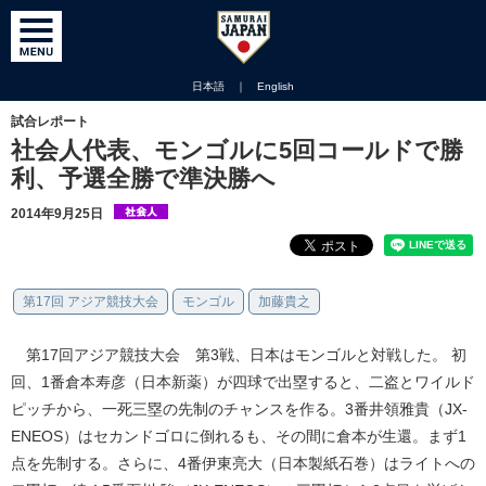
日本語
｜
English
試合レポート
社会人代表、モンゴルに5回コールドで勝
利、予選全勝で準決勝へ
2014年9月25日
第17回 アジア競技大会
モンゴル
加藤貴之
第17回アジア競技大会 第3戦、日本はモンゴルと対戦した。 初
回、1番倉本寿彦（日本新薬）が四球で出塁すると、二盗とワイルド
ピッチから、一死三塁の先制のチャンスを作る。3番井領雅貴（JX-
ENEOS）はセカンドゴロに倒れるも、その間に倉本が生還。まず1
点を先制する。さらに、4番伊東亮大（日本製紙石巻）はライトへの