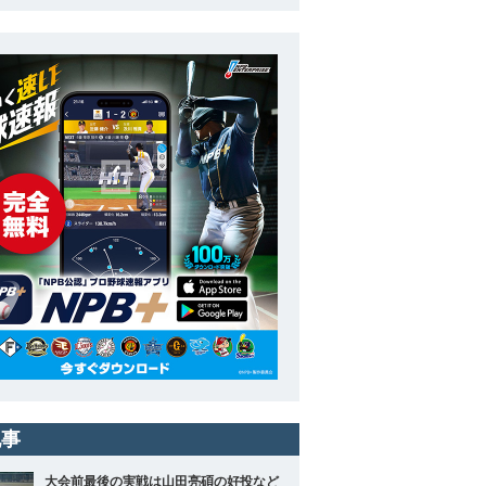
記事
大会前最後の実戦は山田亮碩の好投など