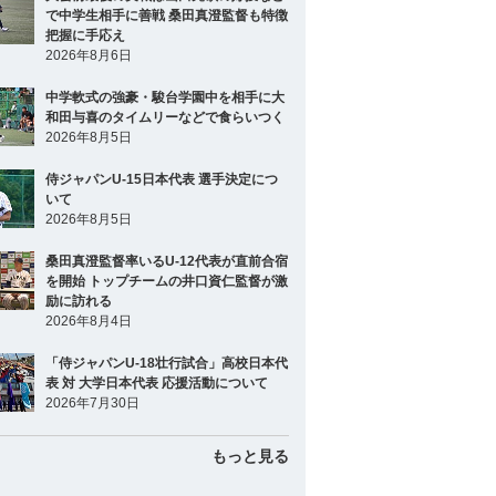
で中学生相手に善戦 桑田真澄監督も特徴
把握に手応え
2026年8月6日
中学軟式の強豪・駿台学園中を相手に大
和田与喜のタイムリーなどで食らいつく
2026年8月5日
侍ジャパンU-15日本代表 選手決定につ
いて
2026年8月5日
桑田真澄監督率いるU-12代表が直前合宿
を開始 トップチームの井口資仁監督が激
励に訪れる
2026年8月4日
「侍ジャパンU-18壮行試合」高校日本代
表 対 大学日本代表 応援活動について
2026年7月30日
もっと見る