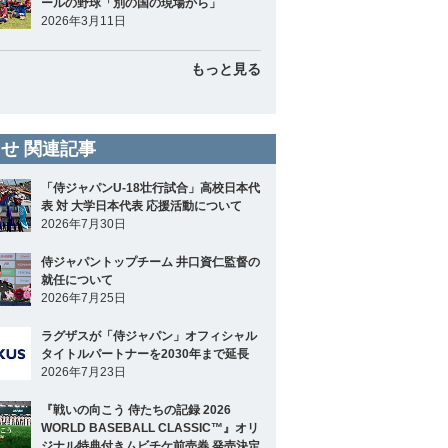
ールの野球「別の国の現場から」
2026年3月11日
もっと見る
せ 関連記事
「侍ジャパンU-18壮行試合」高校日本代
表 対 大学日本代表 応援活動について
2026年7月30日
侍ジャパントップチーム 井口資仁監督の
就任について
2026年7月25日
ラグザスが「侍ジャパン」オフィシャル
タイトルパートナーを2030年まで延長
2026年7月23日
『戦いの向こう 侍たちの記録 2026
WORLD BASEBALL CLASSIC™』オリ
ジナル特典付きムビチケ前売券 発売決定