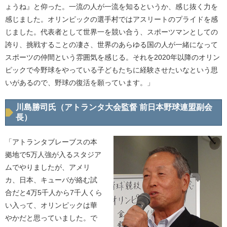
ょうね』と仰った。一流の人が一流を知るというか、感じ抜く力を
感じました。オリンピックの選手村ではアスリートのプライドを感
じました。代表者として世界一を競い合う、スポーツマンとしての
誇り、挑戦することの凄さ、世界のあらゆる国の人が一緒になって
スポーツの仲間という雰囲気を感じる。それを2020年以降のオリン
ピックで今野球をやっている子どもたちに経験させたいなという思
いがあるので、野球の復活を願っています。」
川島勝司氏（アトランタ大会監督 前日本野球連盟副会
長）
「アトランタブレーブスの本
拠地で5万人強が入るスタジア
ムでやりましたが、アメリ
カ、日本、キューバが絡む試
合だと4万5千人から7千人くら
い入って、オリンピックは華
やかだと思っていました。で