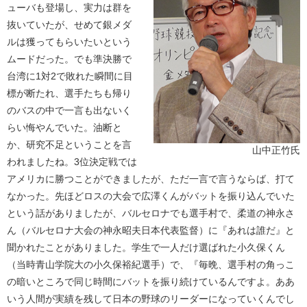
ューバも登場し、実力は群を
抜いていたが、せめて銀メダ
ルは獲ってもらいたいという
ムードだった。でも準決勝で
台湾に1対2で敗れた瞬間に目
標が断たれ、選手たちも帰り
のバスの中で一言も出ないく
らい悔やんでいた。油断と
か、研究不足ということを言
山中正竹氏
われましたね。3位決定戦では
アメリカに勝つことができましたが、ただ一言で言うならば、打て
なかった。先ほどロスの大会で広澤くんがバットを振り込んでいた
という話がありましたが、バルセロナでも選手村で、柔道の神永さ
ん（バルセロナ大会の神永昭夫日本代表監督）に『あれは誰だ』と
聞かれたことがありました。学生で一人だけ選ばれた小久保くん
（当時青山学院大の小久保裕紀選手）で、『毎晩、選手村の角っこ
の暗いところで同じ時間にバットを振り続けているんですよ。ああ
いう人間が実績を残して日本の野球のリーダーになっていくんでし