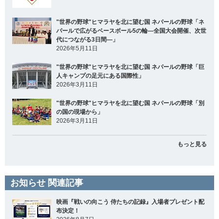
"世界の野球"ヒマラヤを北に望む国 ネパールの野球「ネ
パールで広がるベースボール5の輪―全国大会開催、次世
代につながる3日間―」
2026年5月11日
"世界の野球"ヒマラヤを北に望む国 ネパールの野球「巨
人キャンプの足元にある国際性」
2026年3月11日
"世界の野球"ヒマラヤを北に望む国 ネパールの野球「別
の国の現場から」
2026年3月11日
もっと見る
お知らせ 関連記事
映画『戦いの向こう 侍たちの記録』入場者プレゼント配
布決定！