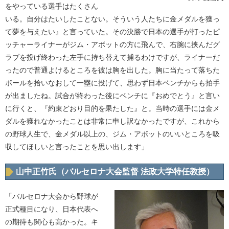
をやっている選手はたくさん
いる。自分はたいしたことない。そういう人たちに金メダルを獲っ
て夢を与えたい』と言っていた。その決勝で日本の選手が打ったピ
ッチャーライナーがジム・アボットの方に飛んで、右腕に挟んだグ
ラブを投げ終わった左手に持ち替えて捕るわけですが、ライナーだ
ったので普通よけるところを彼は胸を出した。胸に当たって落ちた
ボールを拾いなおして一塁に投げて、思わず日本ベンチからも拍手
が出ましたね。試合が終わった後にベンチに『おめでとう』と言い
に行くと、『約束どおり目的を果たした』と。当時の選手には金メ
ダルを獲れなかったことは非常に申し訳なかったですが、これから
の野球人生で、金メダル以上の、ジム・アボットのいいところを吸
収してほしいと言ったことを思い出します」
山中正竹氏（バルセロナ大会監督 法政大学特任教授）
「バルセロナ大会から野球が
正式種目になり、日本代表へ
の期待も関心も高かった。キ