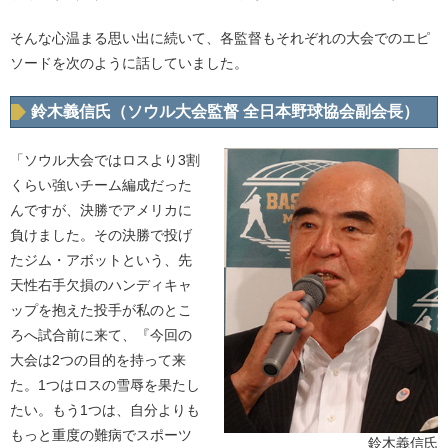
そんな心温まる思い出に続いて、各監督もそれぞれの大会でのエピ
ソードを次のように話していました。
鈴木義信氏（ソウル大会監督 全日本野球協会副会長）
「ソウル大会ではロスより3割
くらい強いチーム編成だった
んですが、決勝でアメリカに
負けました。その決勝で投げ
たジム・アボットという、先
天性右手欠損のハンディキャ
ップを抱えた投手が私のとこ
ろへ試合前に来て、『今回の
大会は2つの目的を持って来
た。1つはロスの雪辱を果たし
たい。もう1つは、自分よりも
もっと重度の難病でスポーツ
鈴木義信氏