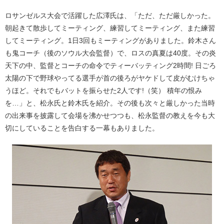
ロサンゼルス大会で活躍した広澤氏は、「ただ、ただ厳しかった。
朝起きて散歩してミーティング、練習してミーティング、また練習
してミーティング。1日3回もミーティングがありました。鈴木さん
も鬼コーチ（後のソウル大会監督）で、ロスの真夏は40度。その炎
天下の中、監督とコーチの命令でティーバッティング2時間! 日ごろ
太陽の下で野球やってる選手が首の後ろがヤケドして皮がむけちゃ
うほど。それでもバットを振らせた2人です!（笑） 積年の恨み
を…」と、松永氏と鈴木氏を紹介。その後も次々と厳しかった当時
の出来事を披露して会場を沸かせつつも、松永監督の教えを今も大
切にしていることを告白する一幕もありました。