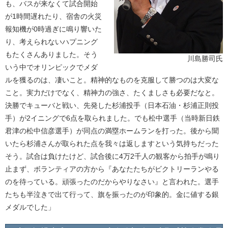
も、バスが来なくて試合開始
が1時間遅れたり、宿舎の火災
報知機が0時過ぎに鳴り響いた
り、考えられないハプニング
もたくさんありました。そう
川島勝司氏
いう中でオリンピックでメダ
ルを獲るのは、凄いこと。精神的なものを克服して勝つのは大変な
こと。実力だけでなく、精神力の強さ、たくましさも必要だなと。
決勝でキューバと戦い、先発した杉浦投手（日本石油・杉浦正則投
手）が2イニングで6点を取られました。でも松中選手（当時新日鉄
君津の松中信彦選手）が同点の満塁ホームランを打った。後から聞
いたら杉浦さんが取られた点を我々は返しますという気持ちだった
そう。試合は負けたけど、試合後に4万2千人の観客から拍手が鳴り
止まず、ボランティアの方から『あなたたちがビクトリーランやる
のを待っている。頑張ったのだからやりなさい』と言われた。選手
たちも半泣きで出て行って、旗を振ったのが印象的。金に値する銀
メダルでした」