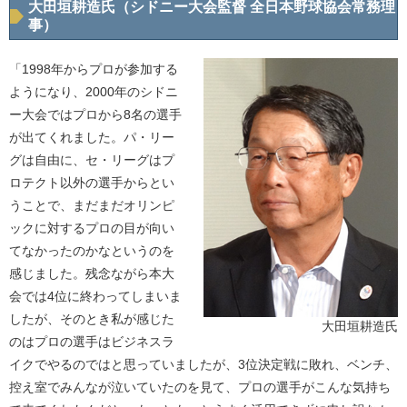
大田垣耕造氏（シドニー大会監督 全日本野球協会常務理
事）
「1998年からプロが参加する
ようになり、2000年のシドニ
ー大会ではプロから8名の選手
が出てくれました。パ・リー
グは自由に、セ・リーグはプ
ロテクト以外の選手からとい
うことで、まだまだオリンピ
ックに対するプロの目が向い
てなかったのかなというのを
感じました。残念ながら本大
会では4位に終わってしまいま
したが、そのとき私が感じた
大田垣耕造氏
のはプロの選手はビジネスラ
イクでやるのではと思っていましたが、3位決定戦に敗れ、ベンチ、
控え室でみんなが泣いていたのを見て、プロの選手がこんな気持ち