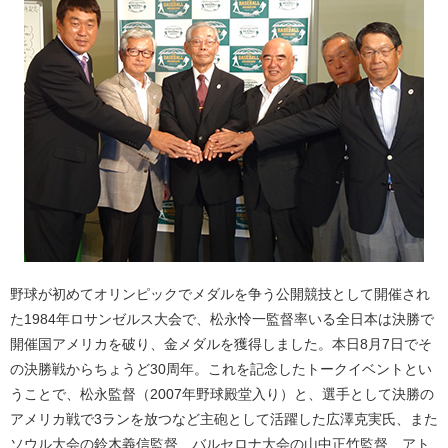
野球が初めてオリンピックでメダルを争う公開競技として開催され
た1984年ロサンゼルス大会で、松永怜一監督率いる全日本は決勝で
開催国アメリカを破り、金メダルを獲得しました。本日8月7日でそ
の決勝戦からちょうど30周年。これを記念したトークイベントとい
うことで、松永監督（2007年野球殿堂入り）と、選手として決勝の
アメリカ戦で3ランを放つなど主砲として活躍した広澤克実氏、また
ソウル大会の鈴木義信監督、バルセロナ大会の山中正竹監督、アト