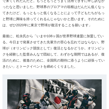
で来てくれたんだと。もっともっとうまく活用できずに申し訳なか
ったなと思いました。野球界のプロアマの垣根はだんだん低くなっ
てきたけど、もっともっと低くなることによって子どもたちがもっ
と野球に興味を持ってくれるんじゃないかと思います。そのために
は、ぜひ2020年に東京で野球が復活することを願います」
最後に、松永氏から「いまや108ヶ国が世界野球連盟に加盟してい
る。今日まで発展させてきた先輩方の苦心を忘れてはならない。野
球が（オリンピック競技として）復活となるかどうか。オリンピッ
クを経験した監督みんなで団結して、わずかな期間ではあるが、復
活のために、後進のために、全国民の期待に添うように頑張ってい
きたい」とトークイベントを締めくくりました。