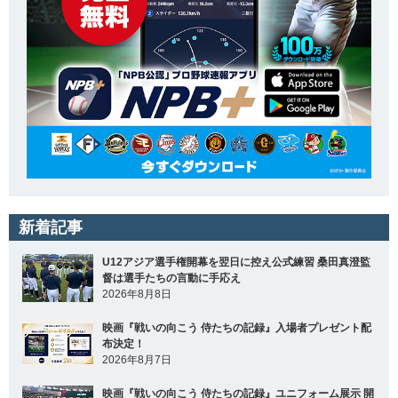
新着記事
U12アジア選手権開幕を翌日に控え公式練習 桑田真澄監
督は選手たちの言動に手応え
2026年8月8日
映画『戦いの向こう 侍たちの記録』入場者プレゼント配
布決定！
2026年8月7日
映画『戦いの向こう 侍たちの記録』ユニフォーム展示 開