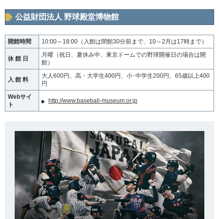
公益財団法人 野球殿堂博物館
開館時間
10:00～18:00（入館は閉館30分前まで、10～2月は17時まで）
月曜（祝日、夏休み中、東京ドームでの野球開催日の場合は開
休 館 日
館）
大人600円、高・大学生400円、小･中学生200円、65歳以上400
入 館 料
円
Webサイ
http://www.baseball-museum.or.jp
ト