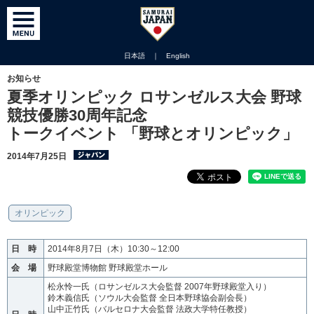
日本語
｜
English
お知らせ
夏季オリンピック ロサンゼルス大会 野球
競技優勝30周年記念
トークイベント 「野球とオリンピック」
2014年7月25日
オリンピック
日 時
2014年8月7日（木）10:30～12:00
会 場
野球殿堂博物館 野球殿堂ホール
松永怜一氏（ロサンゼルス大会監督 2007年野球殿堂入り）
鈴木義信氏（ソウル大会監督 全日本野球協会副会長）
山中正竹氏（バルセロナ大会監督 法政大学特任教授）