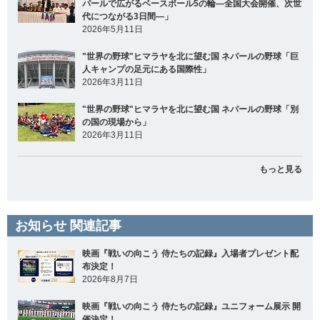
パールで広がるベースボール5の輪―全国大会開催、次世
代につながる3日間―」
2026年5月11日
"世界の野球"ヒマラヤを北に望む国 ネパールの野球「巨
人キャンプの足元にある国際性」
2026年3月11日
"世界の野球"ヒマラヤを北に望む国 ネパールの野球「別
の国の現場から」
2026年3月11日
もっと見る
お知らせ 関連記事
映画『戦いの向こう 侍たちの記録』入場者プレゼント配
布決定！
2026年8月7日
映画『戦いの向こう 侍たちの記録』ユニフォーム展示 開
催決定！