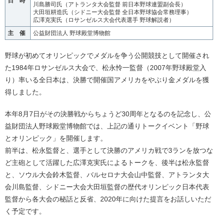
日 時
川島勝司氏（アトランタ大会監督 前日本野球連盟副会長）
大田垣耕造氏（シドニー大会監督 全日本野球協会常務理事）
広澤克実氏（ロサンゼルス大会代表選手 野球解説者）
主 催
公益財団法人 野球殿堂博物館
野球が初めてオリンピックでメダルを争う公開競技として開催され
た1984年ロサンゼルス大会で、松永怜一監督（2007年野球殿堂入
り）率いる全日本は、決勝で開催国アメリカをやぶり金メダルを獲
得しました。
本年8月7日がその決勝戦からちょうど30周年となるのを記念し、公
益財団法人野球殿堂博物館では、上記の通りトークイベント「野球
とオリンピック」を開催します。
前半は、松永監督と、選手として決勝のアメリカ戦で3ランを放つな
ど主砲として活躍した広澤克実氏によるトークを、後半は松永監督
と、ソウル大会鈴木監督、バルセロナ大会山中監督、アトランタ大
会川島監督、シドニー大会大田垣監督の歴代オリンピック日本代表
監督から各大会の秘話と反省、2020年に向けた提言をお話しいただ
く予定です。