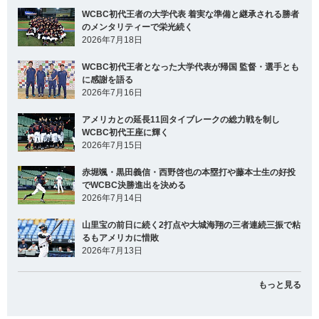
WCBC初代王者の大学代表 着実な準備と継承される勝者
のメンタリティーで栄光続く
2026年7月18日
WCBC初代王者となった大学代表が帰国 監督・選手とも
に感謝を語る
2026年7月16日
アメリカとの延長11回タイブレークの総力戦を制し
WCBC初代王座に輝く
2026年7月15日
赤堀颯・黒田義信・西野啓也の本塁打や藤本士生の好投
でWCBC決勝進出を決める
2026年7月14日
山里宝の前日に続く2打点や大城海翔の三者連続三振で粘
るもアメリカに惜敗
2026年7月13日
もっと見る