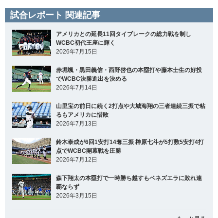
試合レポート 関連記事
アメリカとの延長11回タイブレークの総力戦を制し
WCBC初代王座に輝く
2026年7月15日
赤堀颯・黒田義信・西野啓也の本塁打や藤本士生の好投
でWCBC決勝進出を決める
2026年7月14日
山里宝の前日に続く2打点や大城海翔の三者連続三振で粘
るもアメリカに惜敗
2026年7月13日
鈴木泰成が6回1安打14奪三振 榊原七斗が5打数5安打4打
点でWCBC開幕戦を圧勝
2026年7月12日
森下翔太の本塁打で一時勝ち越すもベネズエラに敗れ連
覇ならず
2026年3月15日