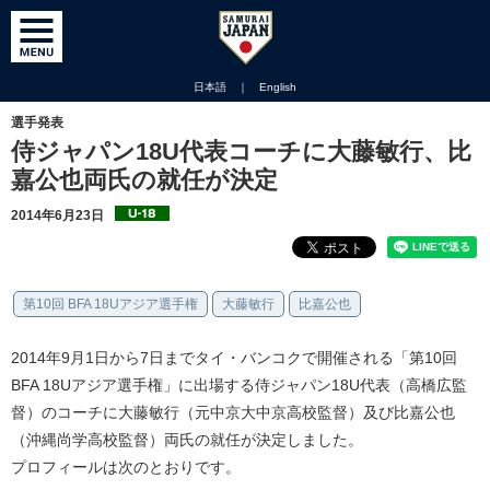
日本語
｜
English
選手発表
侍ジャパン18U代表コーチに大藤敏行、比
嘉公也両氏の就任が決定
2014年6月23日
第10回 BFA 18Uアジア選手権
大藤敏行
比嘉公也
2014年9月1日から7日までタイ・バンコクで開催される「第10回
BFA 18Uアジア選手権」に出場する侍ジャパン18U代表（高橋広監
督）のコーチに大藤敏行（元中京大中京高校監督）及び比嘉公也
（沖縄尚学高校監督）両氏の就任が決定しました。
プロフィールは次のとおりです。