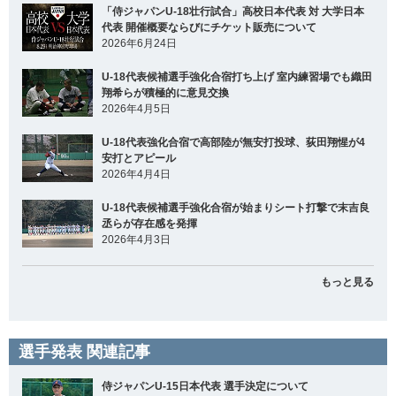
「侍ジャパンU-18壮行試合」高校日本代表 対 大学日本
代表 開催概要ならびにチケット販売について
2026年6月24日
U-18代表候補選手強化合宿打ち上げ 室内練習場でも織田
翔希らが積極的に意見交換
2026年4月5日
U-18代表強化合宿で高部陸が無安打投球、荻田翔惺が4
安打とアピール
2026年4月4日
U-18代表候補選手強化合宿が始まりシート打撃で末吉良
丞らが存在感を発揮
2026年4月3日
もっと見る
選手発表 関連記事
侍ジャパンU-15日本代表 選手決定について