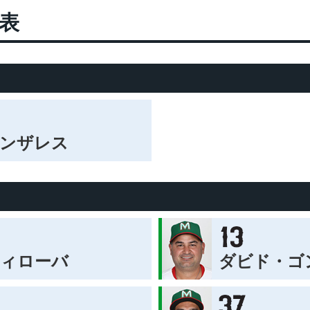
表
ンザレス
ィローバ
ダビド・ゴン