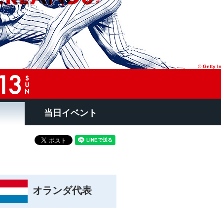
© Getty 
当日イベント
オランダ代表