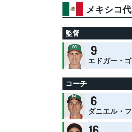
メキシコ代
監督
エドガー・ゴ
コーチ
ダニエル・フ