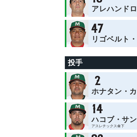
アレハンド
リゴベルト
投手
ホナタン・
ハコブ・サ
アスレチックス傘下