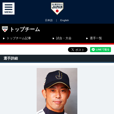
日本語
｜
English
トップチーム
トップチーム記事
試合・大会
選手一覧
選手詳細