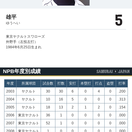
雄平
ゆうへい
東京ヤクルトスワローズ
外野手（左投左打）
1984年6月25日生まれ
NPB年度別成績
年度
所属球団
試合数
打数
安打
本塁打
打点
盗塁
打率
2003
ヤクルト
30
30
6
0
4
0
.200
2004
ヤクルト
10
16
5
0
0
0
.313
2005
ヤクルト
18
13
2
1
2
0
.154
2006
東京ヤクルト
36
1
0
0
0
0
.000
2007
東京ヤクルト
52
1
0
0
0
0
.000
2008
東京ヤクルト
1
0
0
0
0
0
.000