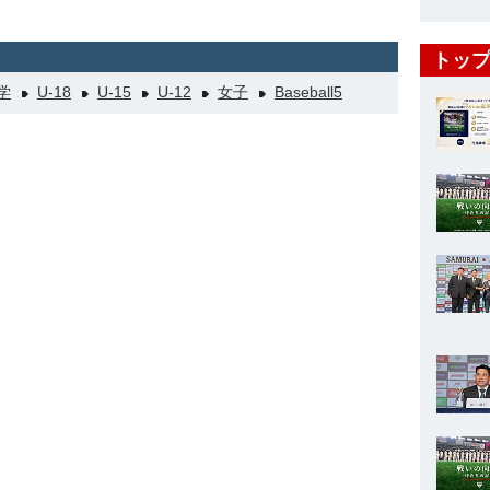
トップ
学
U-18
U-15
U-12
女子
Baseball5