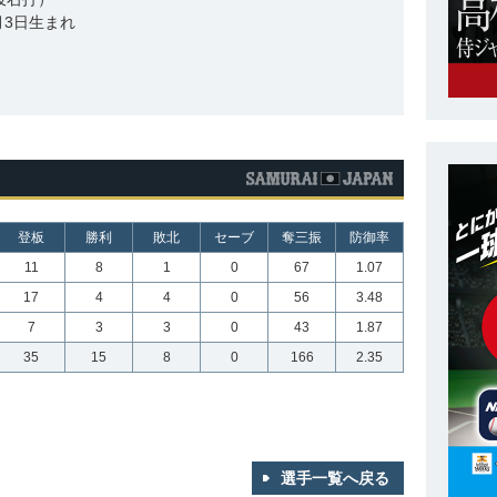
4月3日生まれ
登板
勝利
敗北
セーブ
奪三振
防御率
11
8
1
0
67
1.07
17
4
4
0
56
3.48
7
3
3
0
43
1.87
35
15
8
0
166
2.35
選手一覧へ戻る