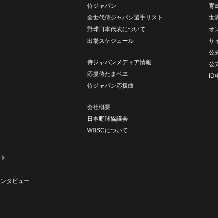
侍ジャパン
育
ム
全世代侍ジャパン選手リスト
世
野球日本代表について
オ
出場スケジュール
サ
公式
侍ジャパンメディア情報
公
応援侍たまベヱ
I
侍ジャパン応援曲
会社概要
日本野球協議会
WBSCについて
ト
ート
ト
インタビュー