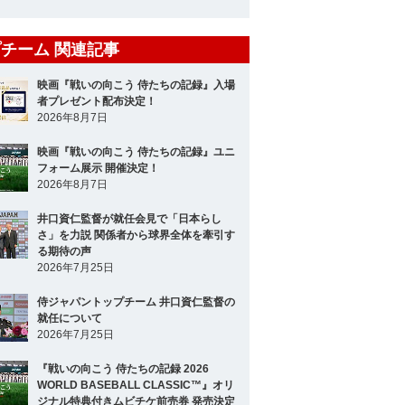
チーム 関連記事
映画『戦いの向こう 侍たちの記録』入場
者プレゼント配布決定！
2026年8月7日
映画『戦いの向こう 侍たちの記録』ユニ
フォーム展示 開催決定！
2026年8月7日
井口資仁監督が就任会見で「日本らし
さ」を力説 関係者から球界全体を牽引す
る期待の声
2026年7月25日
侍ジャパントップチーム 井口資仁監督の
就任について
2026年7月25日
『戦いの向こう 侍たちの記録 2026
WORLD BASEBALL CLASSIC™』オリ
ジナル特典付きムビチケ前売券 発売決定