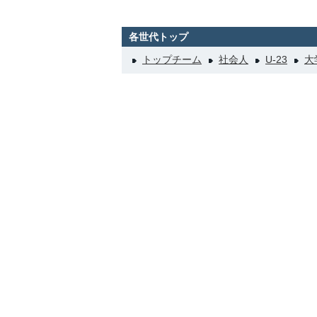
各世代トップ
トップチーム
社会人
U-23
大