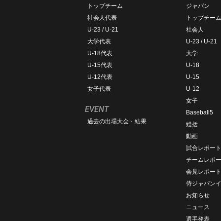
トップチーム
ジャパン
社会人代表
トップチー
U-23 / U-21
社会人
大学代表
U-23 / U-21
U-18代表
大学
U-15代表
U-18
U-12代表
U-15
女子代表
U-12
女子
EVENT
Baseball5
過去の出場大会・結果
総括
動画
試合レポー
チームレポ
会見レポー
侍ジャパン
お知らせ
ニュース
選手発表