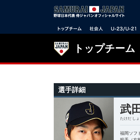
トップチーム
選手詳細
武田
たけだ し
福岡ソフ
投手（右