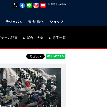
日本語
｜
English
プチーム記事
試合・大会
選手一覧