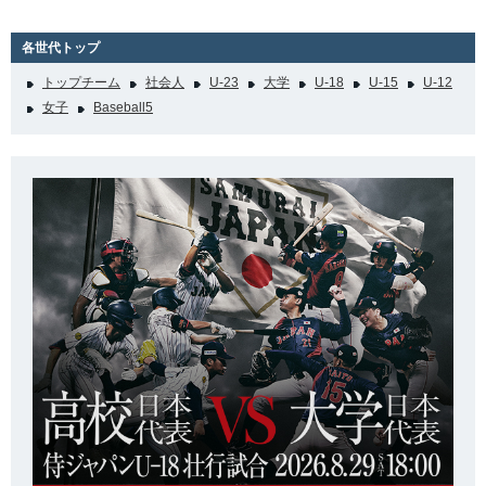
各世代トップ
トップチーム
社会人
U-23
大学
U-18
U-15
U-12
女子
Baseball5