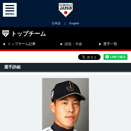
日本語
｜
English
トップチーム
トップチーム記事
試合・大会
選手一覧
選手詳細