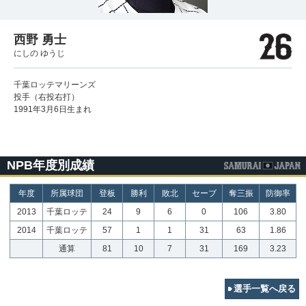
西野 勇士
にしの ゆうじ
千葉ロッテマリーンズ
投手（右投右打）
1991年3月6日生まれ
NPB年度別成績
年度
所属球団
登板
勝利
敗北
セーブ
奪三振
防御率
2013
千葉ロッテ
24
9
6
0
106
3.80
2014
千葉ロッテ
57
1
1
31
63
1.86
通算
81
10
7
31
169
3.23
選手一覧へ戻る