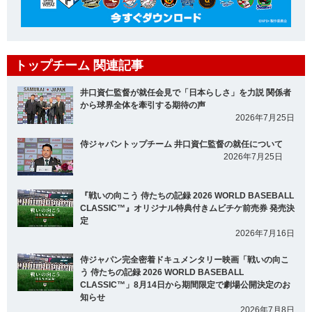
トップチーム 関連記事
井口資仁監督が就任会見で「日本らしさ」を力説 関係者
から球界全体を牽引する期待の声
2026年7月25日
侍ジャパントップチーム 井口資仁監督の就任について
2026年7月25日
『戦いの向こう 侍たちの記録 2026 WORLD BASEBALL
CLASSIC™』オリジナル特典付きムビチケ前売券 発売決
定
2026年7月16日
侍ジャパン完全密着ドキュメンタリー映画「戦いの向こ
う 侍たちの記録 2026 WORLD BASEBALL
CLASSIC™」8月14日から期間限定で劇場公開決定のお
知らせ
2026年7月8日