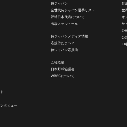
侍ジャパン
育
ム
全世代侍ジャパン選手リスト
世
野球日本代表について
オ
出場スケジュール
サ
公式
侍ジャパンメディア情報
公
応援侍たまベヱ
I
侍ジャパン応援曲
会社概要
日本野球協議会
WBSCについて
ト
ート
ト
インタビュー