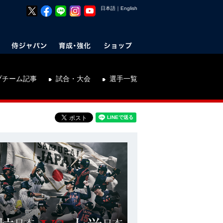
日本語
｜
English
プチーム記事
試合・大会
選手一覧