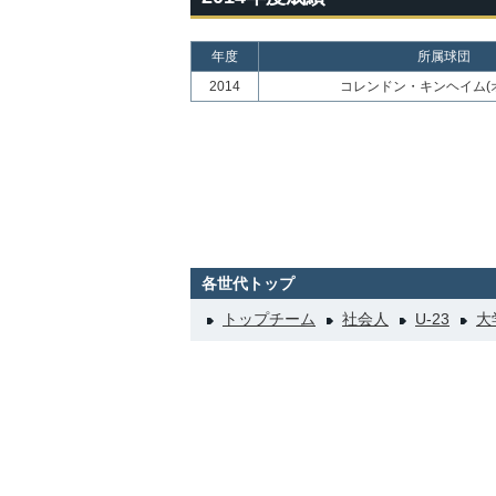
年度
所属球団
2014
コレンドン・キンヘイム(
各世代トップ
トップチーム
社会人
U-23
大