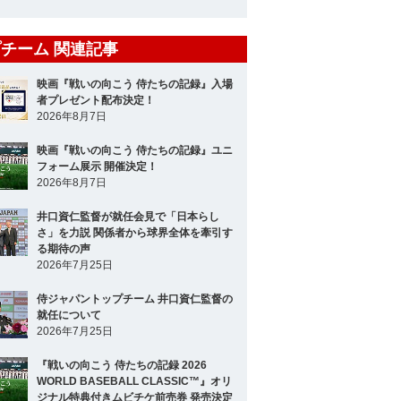
チーム 関連記事
映画『戦いの向こう 侍たちの記録』入場
者プレゼント配布決定！
2026年8月7日
映画『戦いの向こう 侍たちの記録』ユニ
フォーム展示 開催決定！
2026年8月7日
井口資仁監督が就任会見で「日本らし
さ」を力説 関係者から球界全体を牽引す
る期待の声
2026年7月25日
侍ジャパントップチーム 井口資仁監督の
就任について
2026年7月25日
『戦いの向こう 侍たちの記録 2026
WORLD BASEBALL CLASSIC™』オリ
ジナル特典付きムビチケ前売券 発売決定