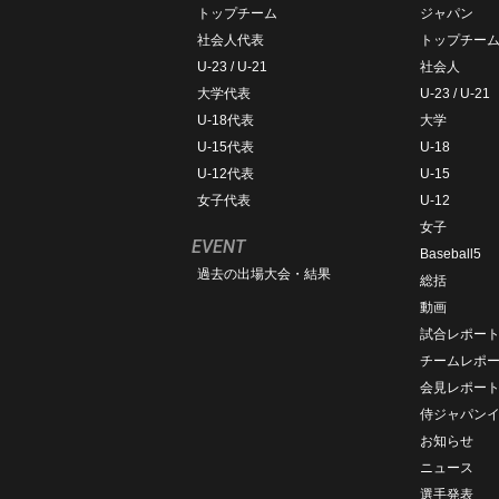
トップチーム
ジャパン
社会人代表
トップチー
U-23 / U-21
社会人
大学代表
U-23 / U-21
U-18代表
大学
U-15代表
U-18
U-12代表
U-15
女子代表
U-12
女子
EVENT
Baseball5
過去の出場大会・結果
総括
動画
試合レポー
チームレポ
会見レポー
侍ジャパン
お知らせ
ニュース
選手発表