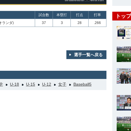
試合数
本塁打
打点
打率
トップ
オランダ)
37
3
28
.266
選手一覧へ戻る
学
U-18
U-15
U-12
女子
Baseball5