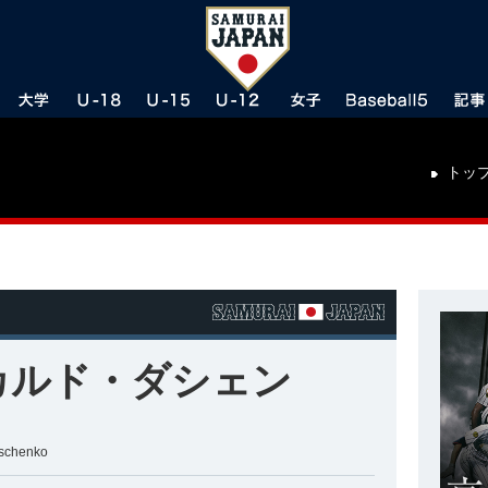
トッ
カルド・ダシェン
schenko