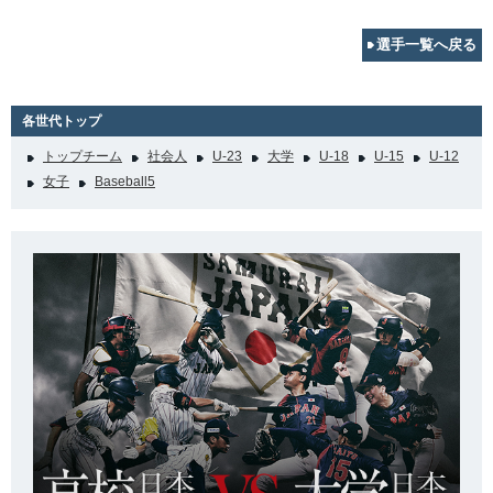
選手一覧へ戻る
各世代トップ
トップチーム
社会人
U-23
大学
U-18
U-15
U-12
女子
Baseball5