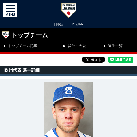
日本語
｜
English
トップチーム
トップチーム記事
試合・大会
選手一覧
欧州代表 選手詳細