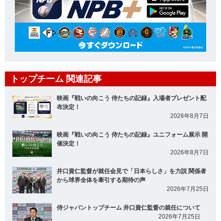
トップチーム 関連記事
映画『戦いの向こう 侍たちの記録』入場者プレゼント配
布決定！
2026年8月7日
映画『戦いの向こう 侍たちの記録』ユニフォーム展示 開
催決定！
2026年8月7日
井口資仁監督が就任会見で「日本らしさ」を力説 関係者
から球界全体を牽引する期待の声
2026年7月25日
侍ジャパントップチーム 井口資仁監督の就任について
2026年7月25日