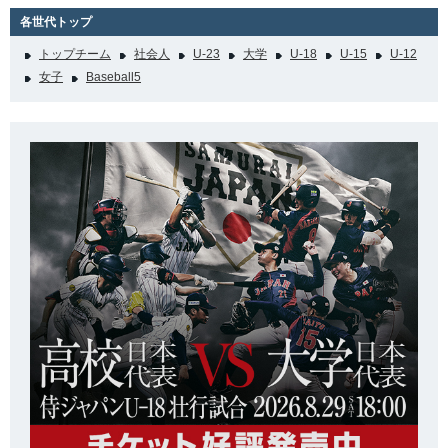
各世代トップ
トップチーム
社会人
U-23
大学
U-18
U-15
U-12
女子
Baseball5