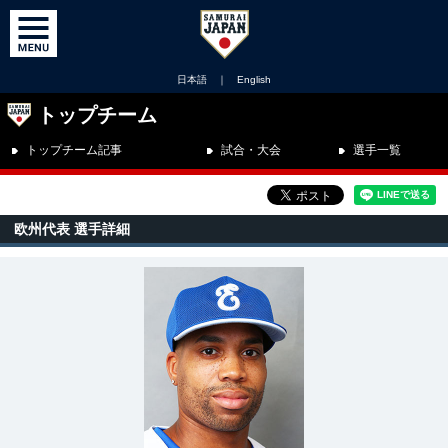
日本語
｜
English
トップチーム
トップチーム記事
試合・大会
選手一覧
欧州代表 選手詳細