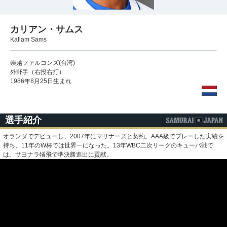
カリアン・サムス
Kaliam Sams
崇越ファルコンズ(台湾)
外野手（右投右打）
1986年8月25日生まれ
選手紹介
オランダでデビューし、2007年にマリナーズと契約。AAA級でプレーした実績を
持ち、11年のW杯では世界一になった。13年WBC二次リーグのキューバ戦で
は、サヨナラ犠飛で準決勝進出に貢献。