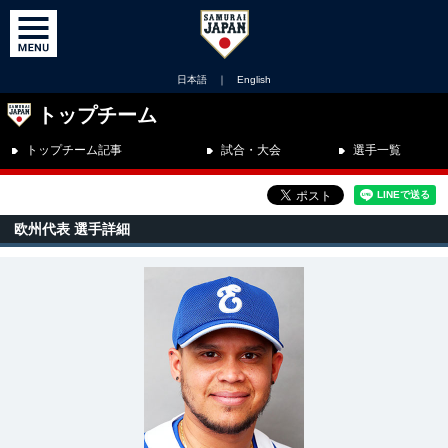
日本語
｜
English
トップチーム
トップチーム記事
試合・大会
選手一覧
欧州代表 選手詳細