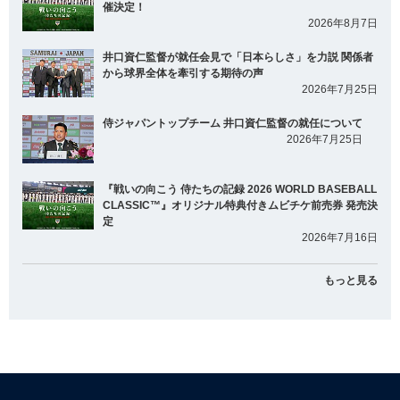
催決定！
2026年8月7日
井口資仁監督が就任会見で「日本らしさ」を力説 関係者
から球界全体を牽引する期待の声
2026年7月25日
侍ジャパントップチーム 井口資仁監督の就任について
2026年7月25日
『戦いの向こう 侍たちの記録 2026 WORLD BASEBALL
CLASSIC™』オリジナル特典付きムビチケ前売券 発売決
定
2026年7月16日
もっと見る