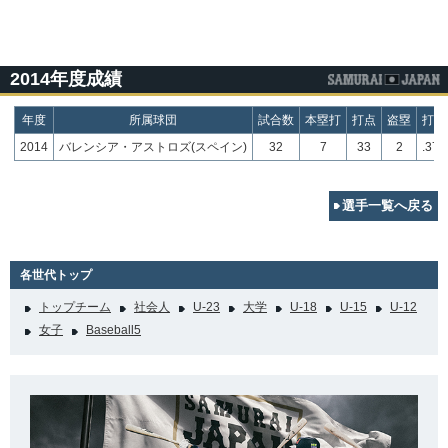
2014年度成績
年度
所属球団
試合数
本塁打
打点
盗塁
打率
2014
バレンシア・アストロズ(スペイン)
32
7
33
2
.378
選手一覧へ戻る
各世代トップ
トップチーム
社会人
U-23
大学
U-18
U-15
U-12
女子
Baseball5