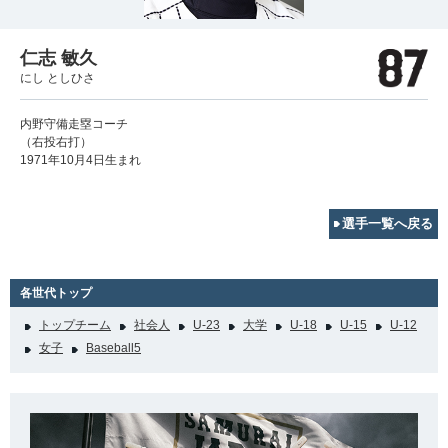
仁志 敏久
にし としひさ
内野守備走塁コーチ
（右投右打）
1971年10月4日生まれ
選手一覧へ戻る
各世代トップ
トップチーム
社会人
U-23
大学
U-18
U-15
U-12
女子
Baseball5