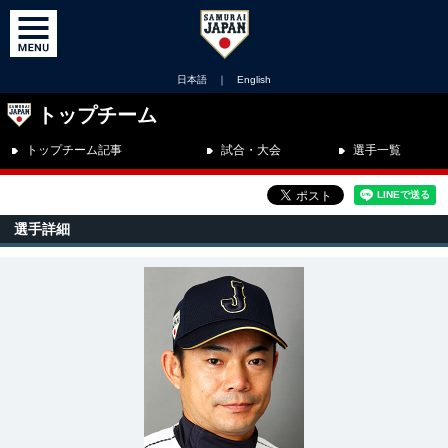
日本語
｜
English
トップチーム
トップチーム記事
試合・大会
選手一覧
選手詳細