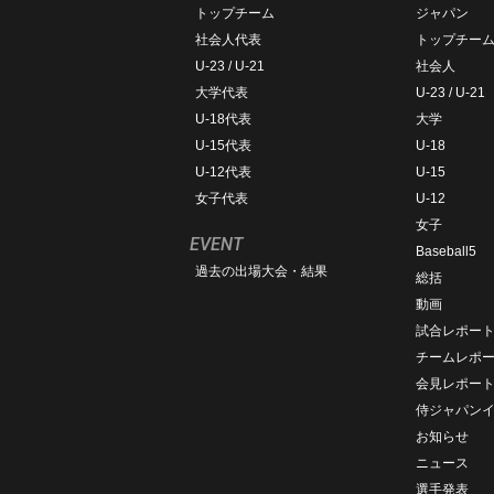
トップチーム
ジャパン
社会人代表
トップチー
U-23 / U-21
社会人
大学代表
U-23 / U-21
U-18代表
大学
U-15代表
U-18
U-12代表
U-15
女子代表
U-12
女子
EVENT
Baseball5
過去の出場大会・結果
総括
動画
試合レポー
チームレポ
会見レポー
侍ジャパン
お知らせ
ニュース
選手発表