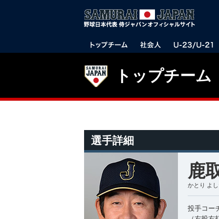
トップチーム
選手詳細
鹿取
かとり よ
投手コー
（右投右