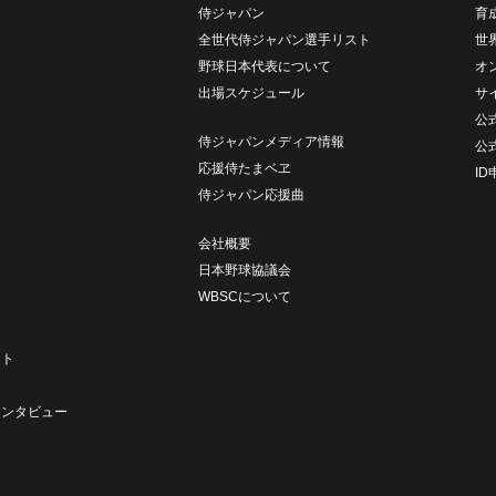
侍ジャパン
育
ム
全世代侍ジャパン選手リスト
世
野球日本代表について
オ
出場スケジュール
サ
公式
侍ジャパンメディア情報
公
応援侍たまベヱ
I
侍ジャパン応援曲
会社概要
日本野球協議会
WBSCについて
ト
ート
ト
インタビュー