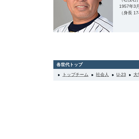
1957年
（身長 17
各世代トップ
トップチーム
社会人
U-23
大