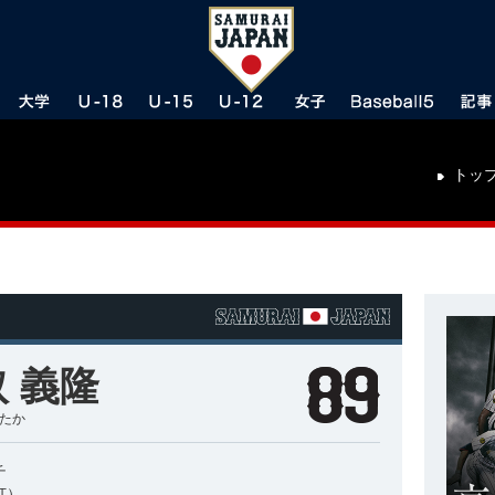
トッ
 義隆
したか
チ
打）