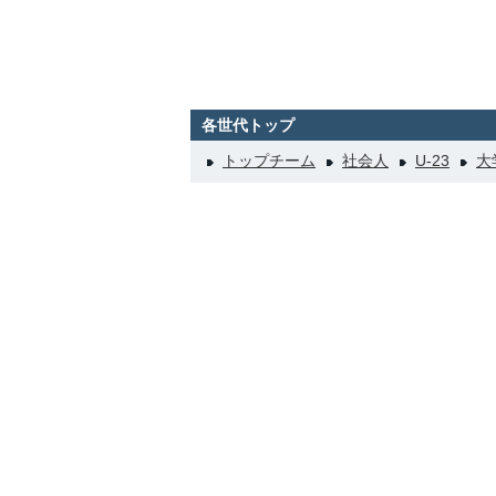
各世代トップ
トップチーム
社会人
U-23
大