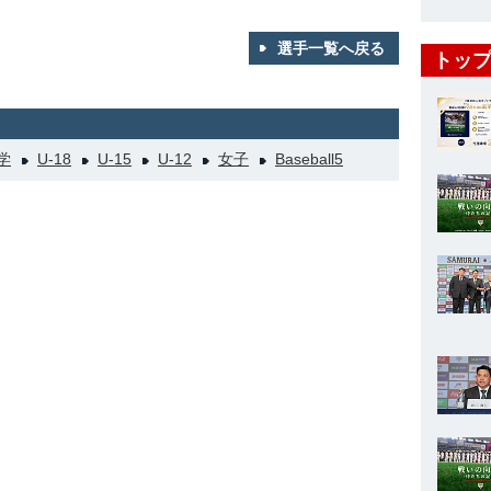
選手一覧へ戻る
トップ
学
U-18
U-15
U-12
女子
Baseball5