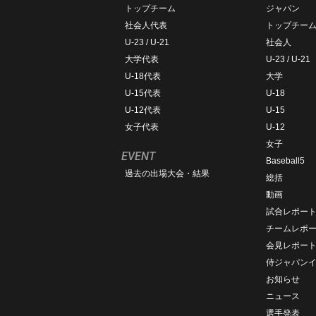
トップチーム
ジャパン
社会人代表
トップチー
U-23 / U-21
社会人
大学代表
U-23 / U-21
U-18代表
大学
U-15代表
U-18
U-12代表
U-15
女子代表
U-12
女子
EVENT
Baseball5
過去の出場大会・結果
総括
動画
試合レポー
チームレポ
会見レポー
侍ジャパン
お知らせ
ニュース
選手発表