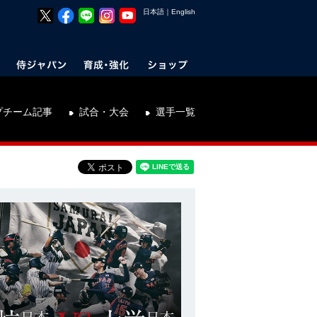
日本語
｜
English
プチーム記事
試合・大会
選手一覧