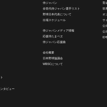
侍ジャパン
育
ム
全世代侍ジャパン選手リスト
世
野球日本代表について
オ
出場スケジュール
サ
公式
侍ジャパンメディア情報
公
応援侍たまベヱ
I
侍ジャパン応援曲
会社概要
日本野球協議会
WBSCについて
ト
ート
ト
インタビュー