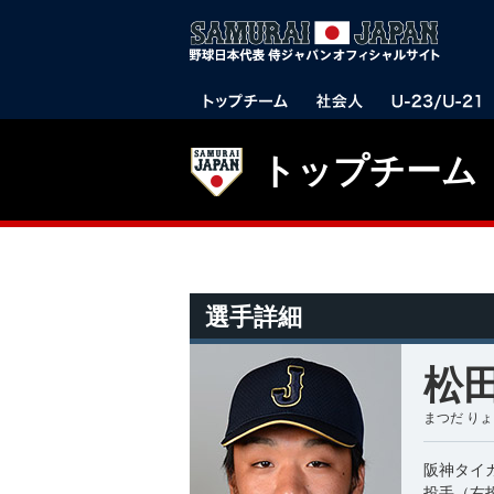
トップチーム
選手詳細
松田
まつだ り
阪神タイ
投手（右