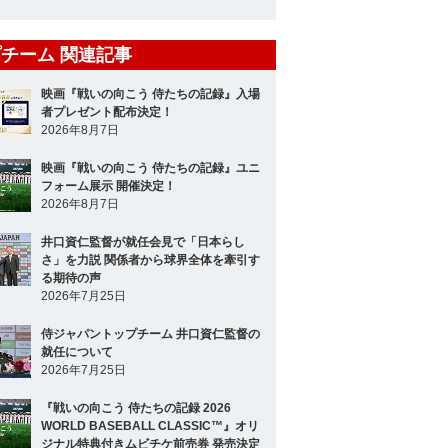
チーム 関連記事
映画『戦いの向こう 侍たちの記録』入場
者プレゼント配布決定！
2026年8月7日
映画『戦いの向こう 侍たちの記録』ユニ
フォーム展示 開催決定！
2026年8月7日
井口資仁監督が就任会見で「日本らし
さ」を力説 関係者から球界全体を牽引す
る期待の声
2026年7月25日
侍ジャパントップチーム 井口資仁監督の
就任について
2026年7月25日
『戦いの向こう 侍たちの記録 2026
WORLD BASEBALL CLASSIC™』オリ
ジナル特典付きムビチケ前売券 発売決定