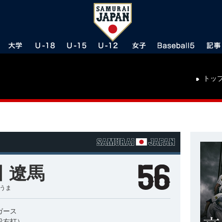
トッ
 遼馬
ょうま
ガース
投右打）